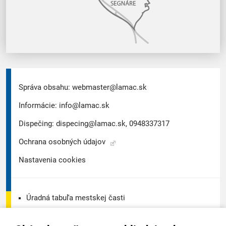
Správa obsahu:
webmaster@lamac.sk
Informácie:
info@lamac.sk
Dispečing:
dispecing@lamac.sk,
0948337317
Ochrana osobných údajov
Nastavenia cookies
Úradná tabuľa mestskej časti
Úradná tabuľa - životné prostredie