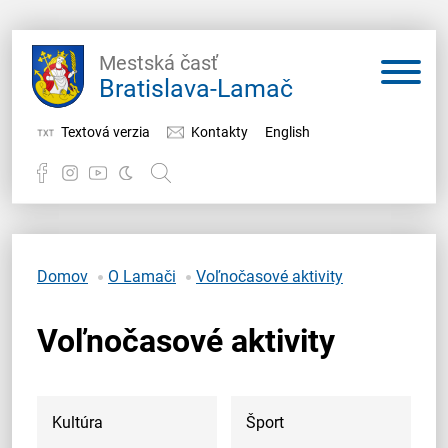
Mestská časť
Bratislava-Lamač
Textová verzia
Kontakty
English
Potrebujem vybaviť
Samospráva
Domov
O Lamači
Voľnočasové aktivity
Miestny úrad
Voľnočasové aktivity
O Lamači
Kultúra
Šport