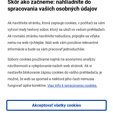
Skôr ako začneme: nahliadnite do
Úradná tabuľa stavebného úradu
spracovania vašich osobných údajov
Digitálne mesto
Ak navštívite stránku, ktorá zapisuje cookies, v počítači sa vám
vytvorí malý textový súbor, ktorý sa uloží vo vašom prehliadači.
Potrebujem vybaviť
Ak rovnakú stránku navštívite nabudúce, pripojíte sa vďaka
nemu na web rýchlejšie. Náš web vám ponúkne relevantné
Samospráva
informácie a bude sa vám pracovať jednoduchšie.
Miestny úrad
Súbory cookies používame najmä na anonymnú analýzu
O Lamači
návštevnosti a vylepšovanie našich web stránok. Ak si
nastavíte blokovanie zápisu cookies do vášho prehliadača, je
možné, že web sa spomalí a niektoré jeho časti nemusia
Mobilná aplikácia
fungovať úplne korektne.
Viac info k spracúvaniu cookies.
Aktuality
Kontakty
Akceptovať všetky cookies
Vyhlásenie o prístupnosti