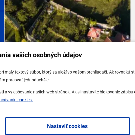
ania vašich osobných údajov
tabuľa mestskej časti
Potrebujem vybaviť
tvorí malý textový súbor, ktorý sa uloží vo vašom prehliadači. Ak rovnakú
tabuľa - životné prostredie
Samospráva
vám pracovať jednoduchšie.
 tabuľa stavebného úradu
Miestny úrad
a vylepšovanie našich web stránok. Ak si nastavíte blokovanie zápisu c
ne mesto
O Lamači
racúvaniu cookies.
Nastaviť cookies
a
redakčný systém
od
AlejTech, spol. s r.o.