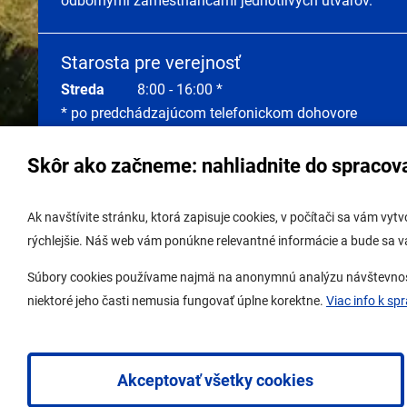
odbornými zamestnancami jednotlivých útvarov.
Starosta pre verejnosť
Streda
8:00 - 16:00 *
* po predchádzajúcom telefonickom dohovore
Skôr ako začneme: nahliadnite do spracov
Správa obsahu:
webmaster@lamac.sk
Úradná 
Ak navštívite stránku, ktorá zapisuje cookies, v počítači sa vám vy
Informácie:
info@lamac.sk
Úradná 
rýchlejšie. Náš web vám ponúkne relevantné informácie a bude sa 
Dispečing:
dispecing@lamac.sk,
Úradná
Súbory cookies používame najmä na anonymnú analýzu návštevnosti 
0948337317
Digitál
niektoré jeho časti nemusia fungovať úplne korektne.
Viac info k sp
Ochrana osobných údajov
Nastavenia cookies
Akceptovať všetky cookies
2026 © Mestská časť Bratislava-Lamač
|
Tvorba web stránok