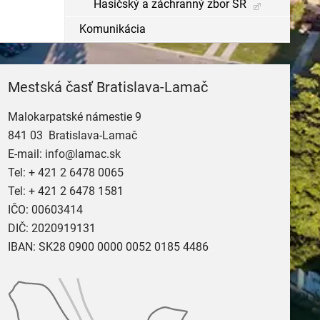
Hasičský a záchranný zbor SR
Komunikácia
Mestská časť Bratislava-Lamač
Malokarpatské námestie 9
841 03 Bratislava-Lamač
E-mail:
info@lamac.sk
Tel:
+ 421 2 6478 0065
Tel:
+ 421 2 6478 1581
IČO: 00603414
DIČ: 2020919131
IBAN: SK28 0900 0000 0052 0185 4486