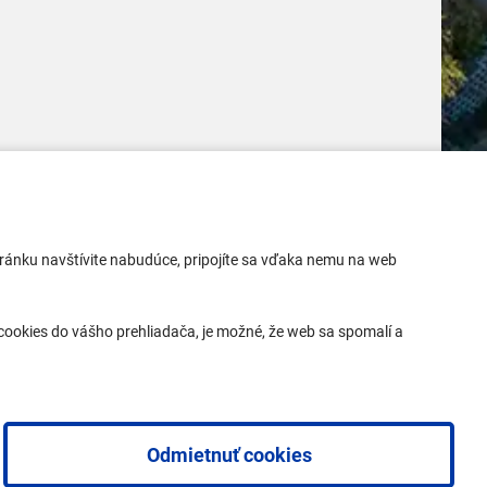
Mobilná aplikácia
 stránku navštívite nabudúce, pripojíte sa vďaka nemu na web
Aktuality
Kontakty
ookies do vášho prehliadača, je možné, že web sa spomalí a
Vyhlásenie o prístupnosti
Odmietnuť cookies