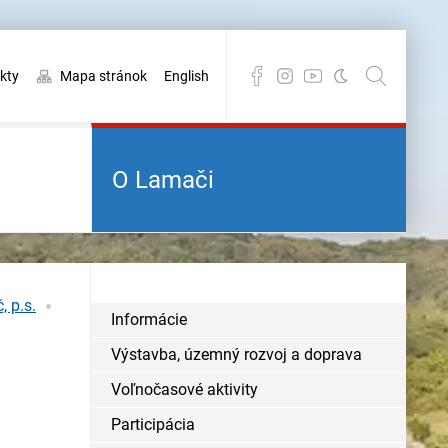
kty
Mapa stránok
English
O Lamači
, p.s.
Informácie
Výstavba, územný rozvoj a doprava
Voľnočasové aktivity
Participácia