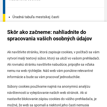
Úradná tabuľa mestskej časti
Úradná tabuľa - životné prostredie
Skôr ako začneme: nahliadnite do
Úradná tabuľa stavebného úradu
spracovania vašich osobných údajov
Digitálne mesto
Ak navštívite stránku, ktorá zapisuje cookies, v počítači sa vám
vytvorí malý textový súbor, ktorý sa uloží vo vašom prehliadači.
Potrebujem vybaviť
Ak rovnakú stránku navštívite nabudúce, pripojíte sa vďaka
nemu na web rýchlejšie. Náš web vám ponúkne relevantné
Samospráva
informácie a bude sa vám pracovať jednoduchšie.
Miestny úrad
Súbory cookies používame najmä na anonymnú analýzu
O Lamači
návštevnosti a vylepšovanie našich web stránok. Ak si
nastavíte blokovanie zápisu cookies do vášho prehliadača, je
možné, že web sa spomalí a niektoré jeho časti nemusia