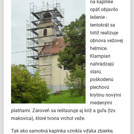
na kaplnke
opäť objavilo
lešenie -
tentokrát sa
totiž realizuje
obnova vežovej
helmice.
Klampiari
nahrádzajú
starú,
poškodenú
plechovú
krytinu novými
medenými
platňami. Zároveň sa reštauruje aj kríž a guľa (tzv.
makovica), ktoré tvoria vrchol veže.
Tak ako samotná kaplnka vznikla vďaka zbierke,