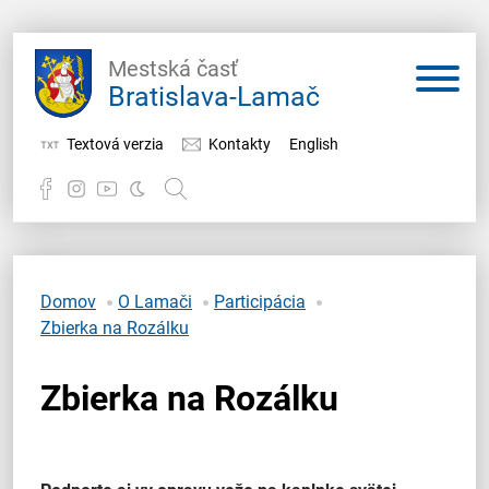
Mestská časť
Bratislava-Lamač
Textová verzia
Kontakty
English
Potrebujem vybaviť
Samospráva
Domov
O Lamači
Participácia
Zbierka na Rozálku
Miestny úrad
Zbierka na Rozálku
O Lamači