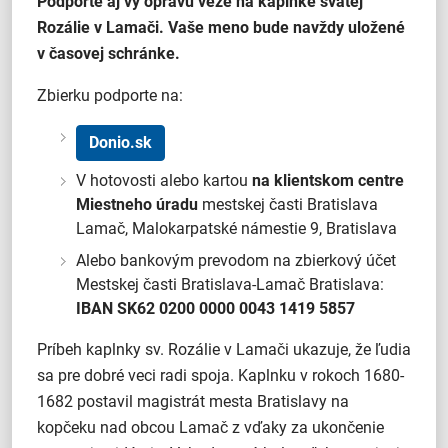
Podporte aj vy opravu veže na kaplnke svätej
Rozálie v Lamači. Vaše meno bude navždy uložené
v časovej schránke.
Zbierku podporte na:
Donio.sk
V hotovosti alebo kartou
na klientskom centre
Miestneho úradu
mestskej časti Bratislava
Lamač, Malokarpatské námestie 9, Bratislava
Alebo bankovým prevodom na zbierkový účet
Mestskej časti Bratislava-Lamač Bratislava:
IBAN SK62 0200 0000 0043 1419 5857
Príbeh kaplnky sv. Rozálie v Lamači ukazuje, že ľudia
sa pre dobré veci radi spoja. Kaplnku v rokoch 1680-
1682 postavil magistrát mesta Bratislavy na
kopčeku nad obcou Lamač z vďaky za ukončenie