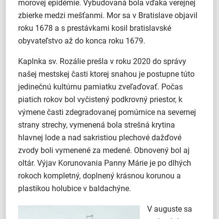
morovej epidémie. Vybudovaná bola vďaka verejnej
zbierke medzi mešťanmi. Mor sa v Bratislave objavil
roku 1678 a s prestávkami kosil bratislavské
obyvateľstvo až do konca roku 1679.
Kaplnka sv. Rozálie prešla v roku 2020 do správy
našej mestskej časti ktorej snahou je postupne túto
jedinečnú kultúrnu pamiatku zveľaďovať. Počas
piatich rokov bol vyčistený podkrovný priestor, k
výmene časti zdegradovanej pomúrnice na severnej
strany strechy, vymenená bola strešná krytina
hlavnej lode a nad sakristiou plechové dažďové
zvody boli vymenené za medené. Obnovený bol aj
oltár. Výjav Korunovania Panny Márie je po dlhých
rokoch kompletný, doplnený krásnou korunou a
plastikou holubice v baldachýne.
V auguste sa