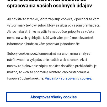
Úradná tabuľa stavebného úradu
spracovania vašich osobných údajov
Digitálne mesto
Ak navštívite stránku, ktorá zapisuje cookies, v počítači sa vám
vytvorí malý textový súbor, ktorý sa uloží vo vašom prehliadači.
Potrebujem vybaviť
Ak rovnakú stránku navštívite nabudúce, pripojíte sa vďaka
nemu na web rýchlejšie. Náš web vám ponúkne relevantné
Samospráva
informácie a bude sa vám pracovať jednoduchšie.
Miestny úrad
Súbory cookies používame najmä na anonymnú analýzu
O Lamači
návštevnosti a vylepšovanie našich web stránok. Ak si
nastavíte blokovanie zápisu cookies do vášho prehliadača, je
možné, že web sa spomalí a niektoré jeho časti nemusia
Mobilná aplikácia
fungovať úplne korektne.
Viac info k spracúvaniu cookies.
Aktuality
Kontakty
Akceptovať všetky cookies
Vyhlásenie o prístupnosti