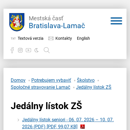
Mestská časť
Bratislava-Lamač
Textová verzia
Kontakty
English
Potrebujem vybaviť
Samospráva
Domov
Potrebujem vybaviť
Školstvo
Spoločné stravovanie Lamač
Jedálny lístok ZŠ
Miestny úrad
Jedálny lístok ZŠ
O Lamači
Jedálny lístok seniori - 06. 07. 2026 – 10. 07.
2026 (PDF)
[PDF, 99,07 KB]