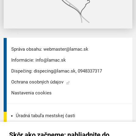
Správa obsahu:
webmaster@lamac.sk
Informácie:
info@lamac.sk
Dispečing:
dispecing@lamac.sk,
0948337317
Ochrana osobných údajov
Nastavenia cookies
Úradná tabuľa mestskej časti
Úradná tabuľa - životné prostredie
Skôr ako začneme: nahliadnite do