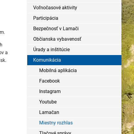
Voľnočasové aktivity
Participácia
Bezpečnosť v Lamači
om.
Občianska vybavenosť
ch
Úrady a inštitúcie
ov a
Komunikácia
.sk.
Mobilná aplikácia
Facebook
Instagram
Youtube
Lamačan
Miestny rozhlas
Tlačové správy