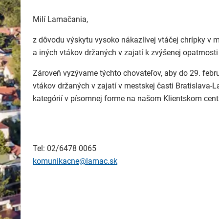
Milí Lamačania,
z dôvodu výskytu vysoko nákazlivej vtáčej chrípky v 
a iných vtákov držaných v zajatí k zvýšenej opatrnos
Zároveň vyzývame týchto chovateľov, aby do 29. febru
vtákov držaných v zajatí v mestskej časti Bratislava
kategórií v písomnej forme na našom Klientskom ce
Tel: 02/6478 0065
komunikacne@lamac.sk