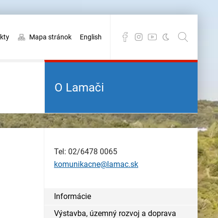
kty
Mapa stránok
English
O Lamači
Tel: 02/6478 0065
komunikacne@lamac.sk
Informácie
Výstavba, územný rozvoj a doprava