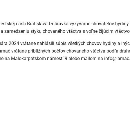
mestskej časti Bratislava-Dúbravka vyzývame chovateľov hydiny
ti a zamedzeniu styku chovaného vtáctva s voľne žijúcim vtáctv
ára 2024 vrátane nahlásili súpis všetkých chovov hydiny a iný
-Lamač vrátane približných počtov chovaného vtáctva podľa druh
ntre na Malokarpatskom námestí 9 alebo mailom na info@lamac