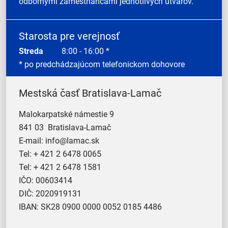
odbornými zamestnancami jednotlivých útvarov.
Starosta pre verejnosť
Streda
8:00 - 16:00 *
* po predchádzajúcom telefonickom dohovore
Mestská časť Bratislava-Lamač
Malokarpatské námestie 9
841 03 Bratislava-Lamač
E-mail:
info@lamac.sk
Tel:
+ 421 2 6478 0065
Tel:
+ 421 2 6478 1581
IČO: 00603414
DIČ: 2020919131
IBAN: SK28 0900 0000 0052 0185 4486