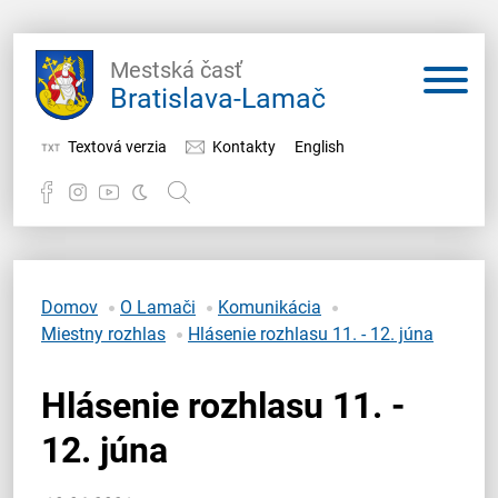
Mestská časť
Bratislava-Lamač
Textová verzia
Kontakty
English
Potrebujem vybaviť
Samospráva
Domov
O Lamači
Komunikácia
Miestny rozhlas
Hlásenie rozhlasu 11. - 12. júna
Miestny úrad
Hlásenie rozhlasu 11. -
O Lamači
12. júna