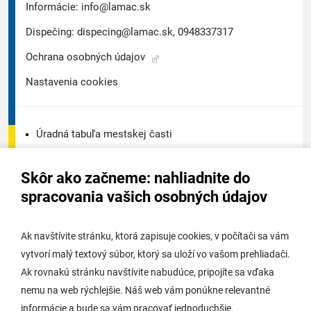
Informácie:
info@lamac.sk
Dispečing:
dispecing@lamac.sk,
0948337317
Ochrana osobných údajov
Nastavenia cookies
Úradná tabuľa mestskej časti
Úradná tabuľa - životné prostredie
Skôr ako začneme: nahliadnite do
Úradná tabuľa stavebného úradu
spracovania vašich osobných údajov
Digitálne mesto
Ak navštívite stránku, ktorá zapisuje cookies, v počítači sa vám
vytvorí malý textový súbor, ktorý sa uloží vo vašom prehliadači.
Potrebujem vybaviť
Ak rovnakú stránku navštívite nabudúce, pripojíte sa vďaka
nemu na web rýchlejšie. Náš web vám ponúkne relevantné
Samospráva
informácie a bude sa vám pracovať jednoduchšie.