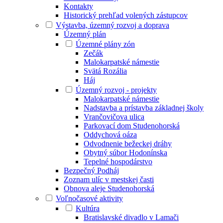
Kontakty
Historický prehľad volených zástupcov
Výstavba, územný rozvoj a doprava
Územný plán
Územné plány zón
Zečák
Malokarpatské námestie
Svätá Rozália
Háj
Územný rozvoj - projekty
Malokarpatské námestie
Nadstavba a prístavba základnej školy
Vrančovičova ulica
Parkovací dom Studenohorská
Oddychová oáza
Odvodnenie bežeckej dráhy
Obytný súbor Hodonínska
Tepelné hospodárstvo
Bezpečný Podháj
Zoznam ulíc v mestskej časti
Obnova aleje Studenohorská
Voľnočasové aktivity
Kultúra
Bratislavské divadlo v Lamači