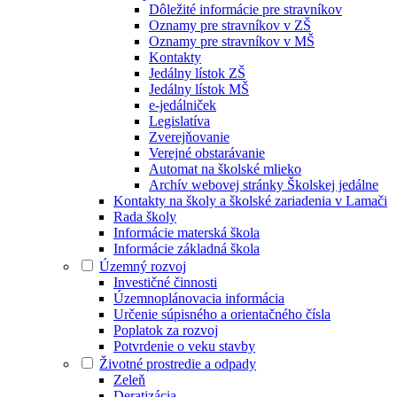
Dôležité informácie pre stravníkov
Oznamy pre stravníkov v ZŠ
Oznamy pre stravníkov v MŠ
Kontakty
Jedálny lístok ZŠ
Jedálny lístok MŠ
e-jedálniček
Legislatíva
Zverejňovanie
Verejné obstarávanie
Automat na školské mlieko
Archív webovej stránky Školskej jedálne
Kontakty na školy a školské zariadenia v Lamači
Rada školy
Informácie materská škola
Informácie základná škola
Územný rozvoj
Investičné činnosti
Územnoplánovacia informácia
Určenie súpisného a orientačného čísla
Poplatok za rozvoj
Potvrdenie o veku stavby
Životné prostredie a odpady
Zeleň
Deratizácia