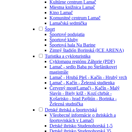
Kultúrne centrum Lamač
Miestna knižnica Lamač
Kino Lamač
Komunitné centrum Lamač
Lamačská sedmička
Šport
Športové podujatia
Športové kluby
Športová hala Na Barine
Zimný štadión Borinská (ICE ARENA)
Turistika a cykloturistika
Cyklomapa regiónu Záhorie (PDF)
Lamač - sedlo Baba po Štefánikovej
magistrále
Lamač - Hrubá Pleš - Kačín - Hrubý vrch
Lamač - Kačín - Železná studienka
Červený most(Lamač) - Kačín - Malý
Slavín - Biely kríž - Kozí chrbát -
Košarisko - hrad Pajštún - Borinka -
Železná studnička
Detské ihriská a športoviská
Všeobecné informácie o ihriskách a
športoviskách v Lamači
Detské ihrisko Studenohorská 1-5
Detské ihrisko Studenohorská 35