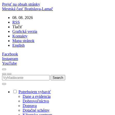
Prejsť na obsah stránky
Mestská časť
Bratislava-Lamač
08. 08. 2026
RSS
Tlačiť
Grafická verzia
Kontakty
Mapa stránok
English
Facebook
Instagram
YouTube
Potrebujem vybaviť
Dane a evidencia
Dobrovoľníctvo
Doprava
Dotačné schémy
Klientske centrum