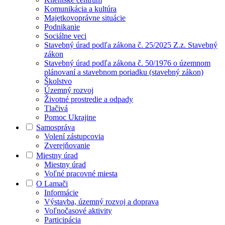
Komunikácia a kultúra
Majetkovoprávne situácie
Podnikanie
Sociálne veci
Stavebný úrad podľa zákona č. 25/2025 Z.z. Stavebný
zákon
Stavebný úrad podľa zákona č. 50/1976 o územnom
plánovaní a stavebnom poriadku (stavebný zákon)
Školstvo
Územný rozvoj
Životné prostredie a odpady
Tlačivá
Pomoc Ukrajine
Samospráva
Volení zástupcovia
Zverejňovanie
Miestny úrad
Miestny úrad
Voľné pracovné miesta
O Lamači
Informácie
Výstavba, územný rozvoj a doprava
Voľnočasové aktivity
Participácia