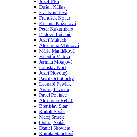
Jozef Iľko
Dušan Kállay
Eva Kamrlová
František Kovár
Kristina Križanová
Peter Kukumberg
Ľudovít Lučanič
Jozef Makúch
Alexandra Malíková
Mária Mandáková
Valentín Matrka
Jarmila Motajová
Ladislav Noel
Jozef Novotný
Pavol Ochotnický
Leonard Pawlak
Andrej Pázman
Pavel Povinec
Alexander Rehák
Branislav Sitár
Rudolf Sivák
Matej Smrek
Ondrej Szitás
Daniel Škoviera
Kamila Štanclová