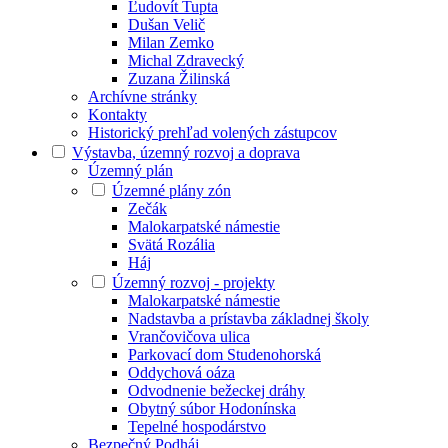
Ľudovít Tupta
Dušan Velič
Milan Zemko
Michal Zdravecký
Zuzana Žilinská
Archívne stránky
Kontakty
Historický prehľad volených zástupcov
Výstavba, územný rozvoj a doprava
Územný plán
Územné plány zón
Zečák
Malokarpatské námestie
Svätá Rozália
Háj
Územný rozvoj - projekty
Malokarpatské námestie
Nadstavba a prístavba základnej školy
Vrančovičova ulica
Parkovací dom Studenohorská
Oddychová oáza
Odvodnenie bežeckej dráhy
Obytný súbor Hodonínska
Tepelné hospodárstvo
Bezpečný Podháj