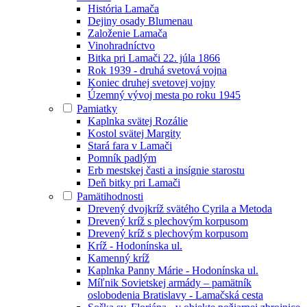
História Lamača
Dejiny osady Blumenau
Založenie Lamača
Vinohradníctvo
Bitka pri Lamači 22. júla 1866
Rok 1939 - druhá svetová vojna
Koniec druhej svetovej vojny
Územný vývoj mesta po roku 1945
Pamiatky
Kaplnka svätej Rozálie
Kostol svätej Margity
Stará fara v Lamači
Pomník padlým
Erb mestskej časti a insígnie starostu
Deň bitky pri Lamači
Pamätihodnosti
Drevený dvojkríž svätého Cyrila a Metoda
Drevený kríž s plechovým korpusom
Drevený kríž s plechovým korpusom
Kríž - Hodonínska ul.
Kamenný kríž
Kaplnka Panny Márie - Hodonínska ul.
Míľnik Sovietskej armády – pamätník
oslobodenia Bratislavy - Lamačská cesta