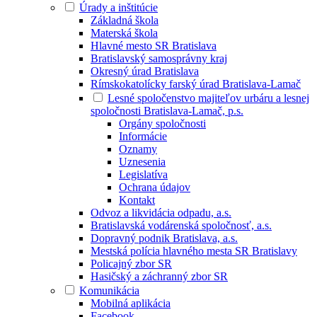
Úrady a inštitúcie
Základná škola
Materská škola
Hlavné mesto SR Bratislava
Bratislavský samosprávny kraj
Okresný úrad Bratislava
Rímskokatolícky farský úrad Bratislava-Lamač
Lesné spoločenstvo majiteľov urbáru a lesnej
spoločnosti Bratislava-Lamač, p.s.
Orgány spoločnosti
Informácie
Oznamy
Uznesenia
Legislatíva
Ochrana údajov
Kontakt
Odvoz a likvidácia odpadu, a.s.
Bratislavská vodárenská spoločnosť, a.s.
Dopravný podnik Bratislava, a.s.
Mestská polícia hlavného mesta SR Bratislavy
Policajný zbor SR
Hasičský a záchranný zbor SR
Komunikácia
Mobilná aplikácia
Facebook