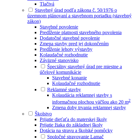
Tlačivá
Stavebný úrad podľa zákona č. 50/1976 o
územnom plánovaní a stavebnom poriadku (stavebný
zákon)
Stavebné povolenie
Predĺženie platnosti stavebného povolenia
Dodatočné stavebné povolenie
Zmena stavby pred jej dokončením
Predĺženie lehoty výstavby
Kolaudačné rozhodnutie
Záväzné stanovisko
Špeciálny stavebný úrad pre miestne a
účelové komunikácie
Stavebné konanie
Kolaudačné rozhodnutie
Reklamné stavby
Kolaudácia reklamnej stavby s
2
informačnou plochou väčšou ako 20 m
Zmena doby trvania reklamnej stavby
Školstvo
Prijatie dieťaťa do materskej školy
Prijatie žiaka do základnej školy
Dotácia na stravu a školské pomôcky
Spoločné stravovanie Lamač