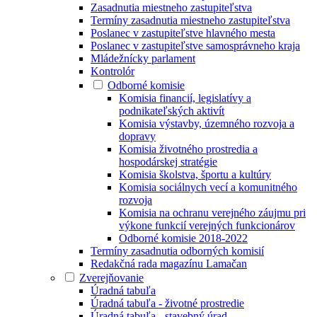
Zasadnutia miestneho zastupiteľstva
Termíny zasadnutia miestneho zastupiteľstva
Poslanec v zastupiteľstve hlavného mesta
Poslanec v zastupiteľstve samosprávneho kraja
Mládežnícky parlament
Kontrolór
Odborné komisie
Komisia financií, legislatívy a
podnikateľských aktivít
Komisia výstavby, územného rozvoja a
dopravy
Komisia životného prostredia a
hospodárskej stratégie
Komisia školstva, športu a kultúry
Komisia sociálnych vecí a komunitného
rozvoja
Komisia na ochranu verejného záujmu pri
výkone funkcií verejných funkcionárov
Odborné komisie 2018-2022
Termíny zasadnutia odborných komisií
Redakčná rada magazínu Lamačan
Zverejňovanie
Úradná tabuľa
Úradná tabuľa - životné prostredie
Úradná tabuľa - stavebný úrad