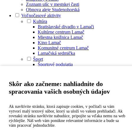
Zoznam ulíc v mestskej časti
Obnova aleje Studenohorská
Voľnočasové aktivity
Kultúra
Bratislavské divadlo v Lamači
Kultúrne centrum Lamač
Miestna knižnica Lamač
Kino Lamač
Komunitné centrum Lamač
Lamačská sedmička
Šport
Športové podujatia
Športové kluby
Športová hala Na Barine
Zimný štadión Borinská (ICE ARENA)
Skôr ako začneme: nahliadnite do
Turistika a cykloturistika
spracovania vašich osobných údajov
Cyklomapa regiónu Záhorie (PDF)
Lamač - sedlo Baba po Štefánikovej magistrále
Lamač - Hrubá Pleš - Kačín - Hrubý vrch
Ak navštívite stránku, ktorá zapisuje cookies, v počítači sa vám
Lamač - Kačín - Železná studienka
vytvorí malý textový súbor, ktorý sa uloží vo vašom prehliadači. Ak
Červený most(Lamač) - Kačín - Malý Slavín -
rovnakú stránku navštívite nabudúce, pripojíte sa vďaka nemu na web
Biely kríž - Kozí chrbát - Košarisko - hrad
rýchlejšie. Náš web vám ponúkne relevantné informácie a bude sa
Pajštún - Borinka - Železná studnička
vám pracovať jednoduchšie.
Detské ihriská a športoviská