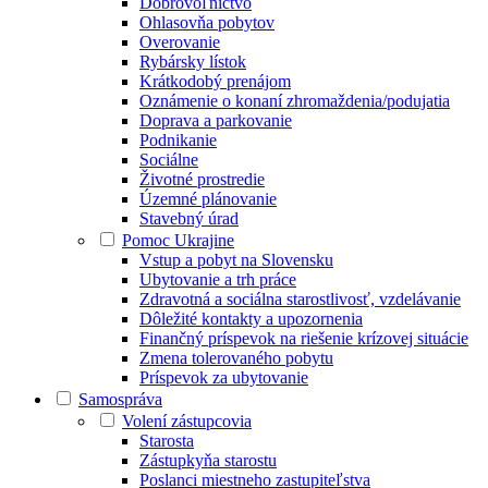
Dobrovoľníctvo
Ohlasovňa pobytov
Overovanie
Rybársky lístok
Krátkodobý prenájom
Oznámenie o konaní zhromaždenia/podujatia
Doprava a parkovanie
Podnikanie
Sociálne
Životné prostredie
Územné plánovanie
Stavebný úrad
Pomoc Ukrajine
Vstup a pobyt na Slovensku
Ubytovanie a trh práce
Zdravotná a sociálna starostlivosť, vzdelávanie
Dôležité kontakty a upozornenia
Finančný príspevok na riešenie krízovej situácie
Zmena tolerovaného pobytu
Príspevok za ubytovanie
Samospráva
Volení zástupcovia
Starosta
Zástupkyňa starostu
Poslanci miestneho zastupiteľstva