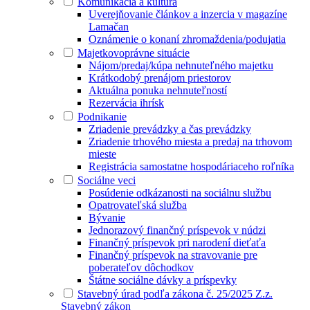
Komunikácia a kultúra
Uverejňovanie článkov a inzercia v magazíne
Lamačan
Oznámenie o konaní zhromaždenia/podujatia
Majetkovoprávne situácie
Nájom/predaj/kúpa nehnuteľného majetku
Krátkodobý prenájom priestorov
Aktuálna ponuka nehnuteľností
Rezervácia ihrísk
Podnikanie
Zriadenie prevádzky a čas prevádzky
Zriadenie trhového miesta a predaj na trhovom
mieste
Registrácia samostatne hospodáriaceho roľníka
Sociálne veci
Posúdenie odkázanosti na sociálnu službu
Opatrovateľská služba
Bývanie
Jednorazový finančný príspevok v núdzi
Finančný príspevok pri narodení dieťaťa
Finančný príspevok na stravovanie pre
poberateľov dôchodkov
Štátne sociálne dávky a príspevky
Stavebný úrad podľa zákona č. 25/2025 Z.z.
Stavebný zákon