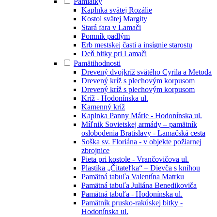
Pamiatky
Kaplnka svätej Rozálie
Kostol svätej Margity
Stará fara v Lamači
Pomník padlým
Erb mestskej časti a insígnie starostu
Deň bitky pri Lamači
Pamätihodnosti
Drevený dvojkríž svätého Cyrila a Metoda
Drevený kríž s plechovým korpusom
Drevený kríž s plechovým korpusom
Kríž - Hodonínska ul.
Kamenný kríž
Kaplnka Panny Márie - Hodonínska ul.
Míľnik Sovietskej armády – pamätník
oslobodenia Bratislavy - Lamačská cesta
Soška sv. Floriána - v objekte požiarnej
zbrojnice
Pieta pri kostole - Vrančovičova ul.
Plastika „Čitateľka“ – Dievča s knihou
Pamätná tabuľa Valentína Matrku
Pamätná tabuľa Juliána Benedikoviča
Pamätná tabuľa - Hodonínska ul.
Pamätník prusko-rakúskej bitky -
Hodonínska ul.