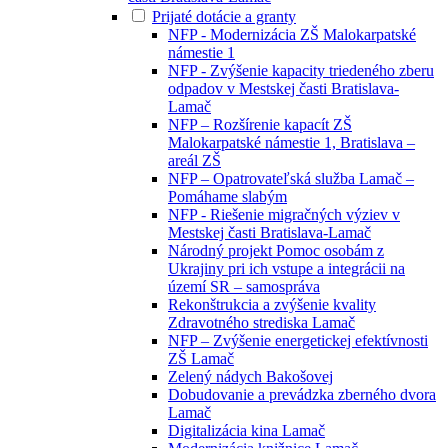
Prijaté dotácie a granty
NFP - Modernizácia ZŠ Malokarpatské
námestie 1
NFP - Zvýšenie kapacity triedeného zberu
odpadov v Mestskej časti Bratislava-
Lamač
NFP – Rozšírenie kapacít ZŠ
Malokarpatské námestie 1, Bratislava –
areál ZŠ
NFP – Opatrovateľská služba Lamač –
Pomáhame slabým
NFP - Riešenie migračných výziev v
Mestskej časti Bratislava-Lamač
Národný projekt Pomoc osobám z
Ukrajiny pri ich vstupe a integrácii na
území SR – samospráva
Rekonštrukcia a zvýšenie kvality
Zdravotného strediska Lamač
NFP – Zvýšenie energetickej efektívnosti
ZŠ Lamač
Zelený nádych Bakošovej
Dobudovanie a prevádzka zberného dvora
Lamač
Digitalizácia kina Lamač