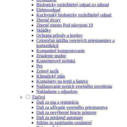
Biologicky rozložitelný odpad zo záhrad
Elektroodpad
Kuchynský biologicky rozložitelný odpad
Zberné dvory
Zberné miesto Pod násypom 19
Skládky
Ochrana prírody a krajiny
Celoročná údržba verejných priestranstiev a
komunikácií
Komunitné kompostovanie
Zriadenie studne
Kontajnerové stojiská
Pes
Zelený taxík
Klimatický plán
Kontajnery na textil a šatstvo
Nahlasovanie porúch verejného osvetlenia
Nakladanie s odpadom
Tlačivá
Daň za psa a registrácia
Daň za užívanie verejného priestranstva
Daň za nevýherné hracie prístroje
Daň za predajné automaty
Súhlas so zasielaním oznámení