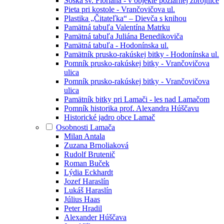
Soška sv. Floriána - v objekte požiarnej zbrojnice
Pieta pri kostole - Vrančovičova ul.
Plastika „Čitateľka“ – Dievča s knihou
Pamätná tabuľa Valentína Matrku
Pamätná tabuľa Juliána Benedikoviča
Pamätná tabuľa - Hodonínska ul.
Pamätník prusko-rakúskej bitky - Hodonínska ul.
Pomník prusko-rakúskej bitky - Vrančovičova
ulica
Pomník prusko-rakúskej bitky - Vrančovičova
ulica
Pamätník bitky pri Lamači - les nad Lamačom
Pomník historika prof. Alexandra Húščavu
Historické jadro obce Lamač
Osobnosti Lamača
Milan Antala
Zuzana Brnoliaková
Rudolf Brutenič
Roman Buček
Lýdia Eckhardt
Jozef Haraslín
Lukáš Haraslín
Július Haas
Peter Hradil
Alexander Húščava