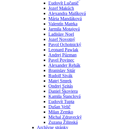
Ľudovít Lučanič
Jozef Makúch
Alexandra Malíková
Mária Mandáková
Valentín Matrka
Jarmila Motajová
Ladislav Noel
Jozef Novotný
Pavol Ochotnický
Leonard Pawlak
Andrej Pázman
Pavel Povinec
Alexander Rehák
Branislav Sitár
Rudolf Sivák
Matej Smrek
Ondrej Szitás
Daniel Škoviera
Kamila Štanclová
Ľudovít Tupta
Dušan Velič
Milan Zemko
Michal Zdravecký
Zuzana Žilinská
Archívne stránky