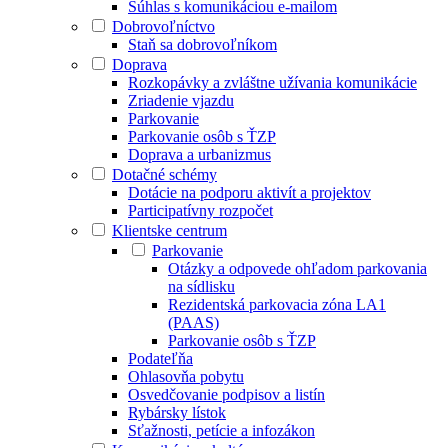
Súhlas s komunikáciou e-mailom
Dobrovoľníctvo
Staň sa dobrovoľníkom
Doprava
Rozkopávky a zvláštne užívania komunikácie
Zriadenie vjazdu
Parkovanie
Parkovanie osôb s ŤZP
Doprava a urbanizmus
Dotačné schémy
Dotácie na podporu aktivít a projektov
Participatívny rozpočet
Klientske centrum
Parkovanie
Otázky a odpovede ohľadom parkovania
na sídlisku
Rezidentská parkovacia zóna LA1
(PAAS)
Parkovanie osôb s ŤZP
Podateľňa
Ohlasovňa pobytu
Osvedčovanie podpisov a listín
Rybársky lístok
Sťažnosti, petície a infozákon