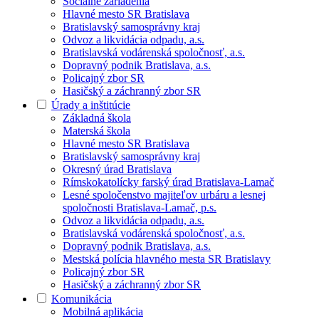
Sociálne zariadenia
Hlavné mesto SR Bratislava
Bratislavský samosprávny kraj
Odvoz a likvidácia odpadu, a.s.
Bratislavská vodárenská spoločnosť, a.s.
Dopravný podnik Bratislava, a.s.
Policajný zbor SR
Hasičský a záchranný zbor SR
Úrady a inštitúcie
Základná škola
Materská škola
Hlavné mesto SR Bratislava
Bratislavský samosprávny kraj
Okresný úrad Bratislava
Rímskokatolícky farský úrad Bratislava-Lamač
Lesné spoločenstvo majiteľov urbáru a lesnej
spoločnosti Bratislava-Lamač, p.s.
Odvoz a likvidácia odpadu, a.s.
Bratislavská vodárenská spoločnosť, a.s.
Dopravný podnik Bratislava, a.s.
Mestská polícia hlavného mesta SR Bratislavy
Policajný zbor SR
Hasičský a záchranný zbor SR
Komunikácia
Mobilná aplikácia