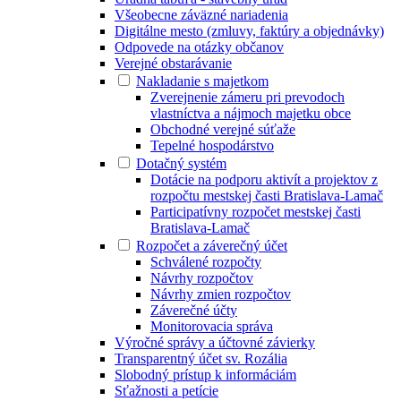
Všeobecne záväzné nariadenia
Digitálne mesto (zmluvy, faktúry a objednávky)
Odpovede na otázky občanov
Verejné obstarávanie
Nakladanie s majetkom
Zverejnenie zámeru pri prevodoch
vlastníctva a nájmoch majetku obce
Obchodné verejné súťaže
Tepelné hospodárstvo
Dotačný systém
Dotácie na podporu aktivít a projektov z
rozpočtu mestskej časti Bratislava-Lamač
Participatívny rozpočet mestskej časti
Bratislava-Lamač
Rozpočet a záverečný účet
Schválené rozpočty
Návrhy rozpočtov
Návrhy zmien rozpočtov
Záverečné účty
Monitorovacia správa
Výročné správy a účtovné závierky
Transparentný účet sv. Rozália
Slobodný prístup k informáciám
Sťažnosti a petície