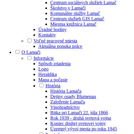
Centrum sociálnych služieb Lamač
Školstvo v Lamači
Komunálne služby Lamač
Centrum služieb GIS Lamač
Miestna knižnica Lamač
Úradné hodiny
Kontakty
Voľné pracovné miesta
Aktuálna ponuka práce
O Lamači
Informácie
Spôsob zriadenia
Logo
Heraldika
Mapa a počasie
História
História Lamača
Dejiny osady Blumenau
Založenie Lamača
Vinohradníctvo
Bitka pri Lamači 22. júla 1866
Rok 1939 - druhá svetová vojna
Koniec druhej svetovej vojny
Územný vývoj mesta po roku 1945