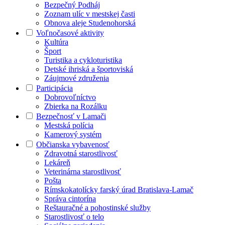
Bezpečný Podháj
Zoznam ulíc v mestskej časti
Obnova aleje Studenohorská
Voľnočasové aktivity
Kultúra
Šport
Turistika a cykloturistika
Detské ihriská a športoviská
Záujmové združenia
Participácia
Dobrovoľníctvo
Zbierka na Rozálku
Bezpečnosť v Lamači
Mestská polícia
Kamerový systém
Občianska vybavenosť
Zdravotná starostlivosť
Lekáreň
Veterinárna starostlivosť
Pošta
Rímskokatolícky farský úrad Bratislava-Lamač
Správa cintorína
Reštauračné a pohostinské služby
Starostlivosť o telo