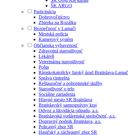
ŠK Goju Kai karate
ŠK ARGO
Participácia
Dobrovoľníctvo
Zbierka na Rozálku
Bezpečnosť v Lamači
Mestská polícia
Kamerový systém
Občianska vybavenosť
Zdravotná starostlivosť
Lekáreň
Veterinárna starostlivosť
Pošta
Rímskokatolícky farský úrad Bratislava-Lamač
Správa cintorína
Reštauračné a pohostinské služby
Starostlivosť o telo
Sociálne zariadenia
Hlavné mesto SR Bratislava
Bratislavský samosprávny kraj
Odvoz a likvidácia odpadu, a.s.
Bratislavská vodárenská spoločnosť, a.s.
Dopravný podnik Bratislava, a.s.
Policajný zbor SR
Hasičský a záchranný zbor SR