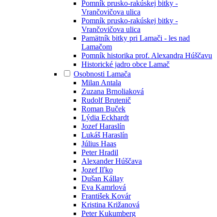
Pomník prusko-rakúskej bitky -
Vrančovičova ulica
Pomník prusko-rakúskej bitky -
Vrančovičova ulica
Pamätník bitky pri Lamači - les nad
Lamačom
Pomník historika prof. Alexandra Húščavu
Historické jadro obce Lamač
Osobnosti Lamača
Milan Antala
Zuzana Brnoliaková
Rudolf Brutenič
Roman Buček
Lýdia Eckhardt
Jozef Haraslín
Lukáš Haraslín
Július Haas
Peter Hradil
Alexander Húščava
Jozef Iľko
Dušan Kállay
Eva Kamrlová
František Kovár
Kristina Križanová
Peter Kukumberg