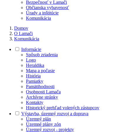
Bezpečnosť v Lamači
Občianska vybavenosť
Úrady a inštitúcie
Komunikácia
Domov
O Lamači
Komunikácia
Informácie
Spôsob zriadenia
Logo
Heraldika
Mapa a počasie
História
Pamiatky
Pamätihodnosti
Osobnosti Lamača
Archívne stránky
Kontakty
Historický prehľad volených zástupcov
Výstavba, územný rozvoj a doprava
Územný plán
Územné plány zón
Územný rozvoj - projekty