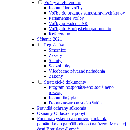
Voľby a referendum
Komunálne voľby
Voľby do orgánov samosprávnych krajov
Parlamentné voľby
Voľby prezidenta SR
Voľby do Európskeho parlamentu
Referendum
Sčítanie 2021
Legislatíva
Smernice
Zásady
Štatúty
Sadzobníky
Všeobecne záväzné nariadenia
Zákony
Strategické dokumenty
Program hospodárskeho sociálneho
rozvoja
Komunitný plán
Dopravno-urbanistická štúdia
Pravidlá ochrany súkromia
Oznamy Ohlasovne pobytu
Fond na výstavbu a obnovu pamiatok,
pamätníkov a pamätihodností na území Mestskej
časti Bratislava-Lamač