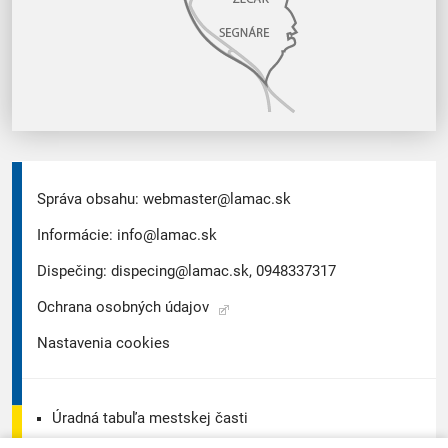
Správa obsahu:
webmaster@lamac.sk
Informácie:
info@lamac.sk
Dispečing:
dispecing@lamac.sk,
0948337317
Ochrana osobných údajov
Nastavenia cookies
Úradná tabuľa mestskej časti