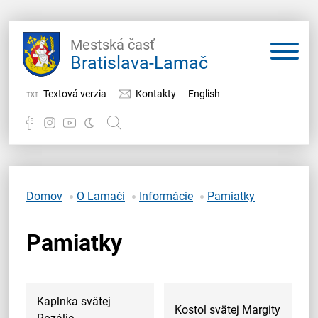
Mestská časť
Bratislava-Lamač
Textová verzia
Kontakty
English
Potrebujem vybaviť
Samospráva
Domov
O Lamači
Informácie
Pamiatky
Miestny úrad
Pamiatky
O Lamači
Kaplnka svätej
Kostol svätej Margity