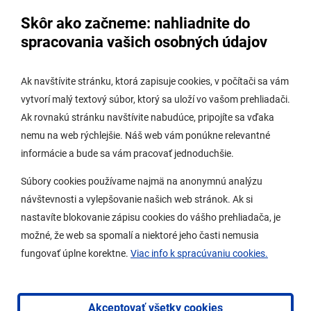
Úradná tabuľa - životné prostredie
Skôr ako začneme: nahliadnite do
Úradná tabuľa stavebného úradu
spracovania vašich osobných údajov
Digitálne mesto
Ak navštívite stránku, ktorá zapisuje cookies, v počítači sa vám
vytvorí malý textový súbor, ktorý sa uloží vo vašom prehliadači.
Potrebujem vybaviť
Ak rovnakú stránku navštívite nabudúce, pripojíte sa vďaka
nemu na web rýchlejšie. Náš web vám ponúkne relevantné
Samospráva
informácie a bude sa vám pracovať jednoduchšie.
Miestny úrad
Súbory cookies používame najmä na anonymnú analýzu
O Lamači
návštevnosti a vylepšovanie našich web stránok. Ak si
nastavíte blokovanie zápisu cookies do vášho prehliadača, je
možné, že web sa spomalí a niektoré jeho časti nemusia
Mobilná aplikácia
fungovať úplne korektne.
Viac info k spracúvaniu cookies.
Aktuality
Kontakty
Akceptovať všetky cookies