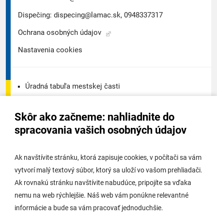
Dispečing:
dispecing@lamac.sk,
0948337317
Ochrana osobných údajov
Nastavenia cookies
Úradná tabuľa mestskej časti
Úradná tabuľa - životné prostredie
Skôr ako začneme: nahliadnite do
Úradná tabuľa stavebného úradu
spracovania vašich osobných údajov
Digitálne mesto
Ak navštívite stránku, ktorá zapisuje cookies, v počítači sa vám
vytvorí malý textový súbor, ktorý sa uloží vo vašom prehliadači.
Potrebujem vybaviť
Ak rovnakú stránku navštívite nabudúce, pripojíte sa vďaka
nemu na web rýchlejšie. Náš web vám ponúkne relevantné
Samospráva
informácie a bude sa vám pracovať jednoduchšie.
Miestny úrad