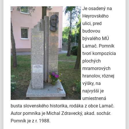
Je osadený na
Heyrovského
ulici, pred
budovou
bývalého MÚ
Lamač. Pomník
tvorí kompozícia
plochých
mramorových
hranolov, rôznej
výšky, na
najvyšší je
umiestnená
busta slovenského historika, rodáka z obce Lamač.
Autor pomníka je Michal Zdravecký, akad. sochár.
Pomník je z r. 1988.