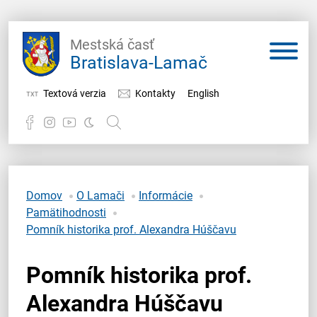
Mestská časť
Bratislava-Lamač
Textová verzia
Kontakty
English
Potrebujem vybaviť
Samospráva
Domov
O Lamači
Informácie
Pamätihodnosti
Miestny úrad
Pomník historika prof. Alexandra Húščavu
O Lamači
Pomník historika prof.
Alexandra Húščavu