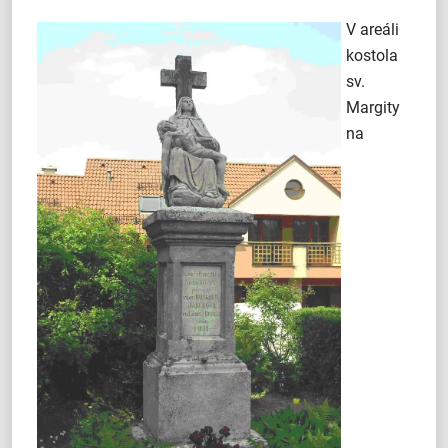
V areáli
kostola
sv.
Margity
na