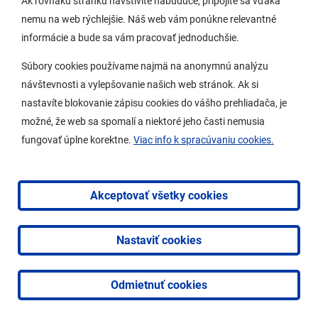
Ak rovnakú stránku navštívite nabudúce, pripojíte sa vďaka
nemu na web rýchlejšie. Náš web vám ponúkne relevantné
Samospráva
informácie a bude sa vám pracovať jednoduchšie.
Miestny úrad
Súbory cookies používame najmä na anonymnú analýzu
O Lamači
návštevnosti a vylepšovanie našich web stránok. Ak si
nastavíte blokovanie zápisu cookies do vášho prehliadača, je
možné, že web sa spomalí a niektoré jeho časti nemusia
Mobilná aplikácia
fungovať úplne korektne.
Viac info k spracúvaniu cookies.
Aktuality
Kontakty
Akceptovať všetky cookies
Vyhlásenie o prístupnosti
Nastaviť cookies
2026 © Mestská časť Bratislava-Lamač
|
Tvorba web
stránok
a
redakčný systém
od
AlejTech, spol. s r.o.
Odmietnuť cookies