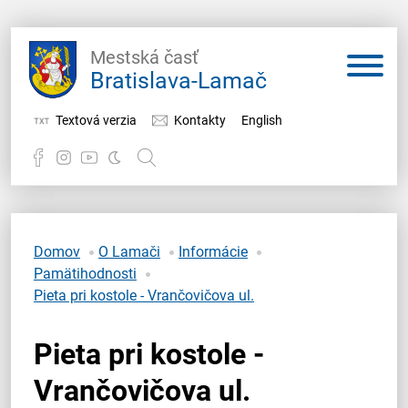
Mestská časť
Bratislava-Lamač
Textová verzia
Kontakty
English
Potrebujem vybaviť
Samospráva
Domov
O Lamači
Informácie
Pamätihodnosti
Miestny úrad
Pieta pri kostole - Vrančovičova ul.
O Lamači
Pieta pri kostole -
Vrančovičova ul.