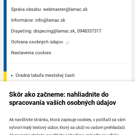
Správa obsahu:
webmaster@lamac.sk
Informácie:
info@lamac.sk
Dispečing:
dispecing@lamac.sk,
0948337317
Ochrana osobných údajov
Nastavenia cookies
Úradná tabuľa mestskej časti
Úradná tabuľa - životné prostredie
Skôr ako začneme: nahliadnite do
Úradná tabuľa stavebného úradu
spracovania vašich osobných údajov
Digitálne mesto
Ak navštívite stránku, ktorá zapisuje cookies, v počítači sa vám
vytvorí malý textový súbor, ktorý sa uloží vo vašom prehliadači.
Potrebujem vybaviť