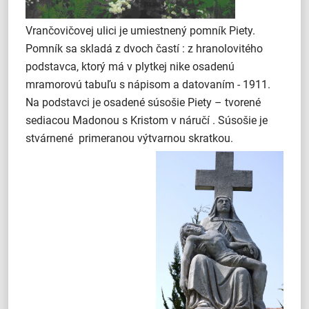
Vrančovičovej ulici je umiestnený pomník Piety.
Pomník sa skladá z dvoch častí : z hranolovitého
podstavca, ktorý má v plytkej nike osadenú
mramorovú tabuľu s nápisom a datovaním - 1911.
Na podstavci je osadené súsošie Piety – tvorené
sediacou Madonou s Kristom v náručí . Súsošie je
stvárnené primeranou výtvarnou skratk
ou.