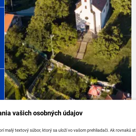
ania vašich osobných údajov
tabuľa mestskej časti
Potrebujem vybaviť
tvorí malý textový súbor, ktorý sa uloží vo vašom prehliadači. Ak rovnakú
tabuľa - životné prostredie
Samospráva