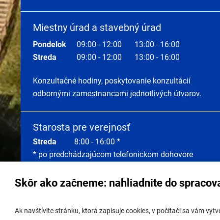
Miestny úrad a stavebný úrad
Pondelok
09:00 - 12:00
13:00 - 16:00
Streda
09:00 - 12:00
13:00 - 16:00
Konzultačné hodiny, poskytovanie konzultácií
odbornými zamestnancami jednotlivých útvarov.
Starosta pre verejnosť
Streda
8:00 - 16:00 *
* po predchádzajúcom telefonickom dohovore
Skôr ako začneme: nahliadnite do spracov
Správa obsahu:
webmaster@lamac.sk
Úradná 
Ak navštívite stránku, ktorá zapisuje cookies, v počítači sa vám vy
Informácie:
info@lamac.sk
Úradná 