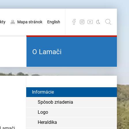
kty
Mapa stránok
English
O Lamači
Informácie
Spôsob zriadenia
Logo
Heraldika
 Lamači,