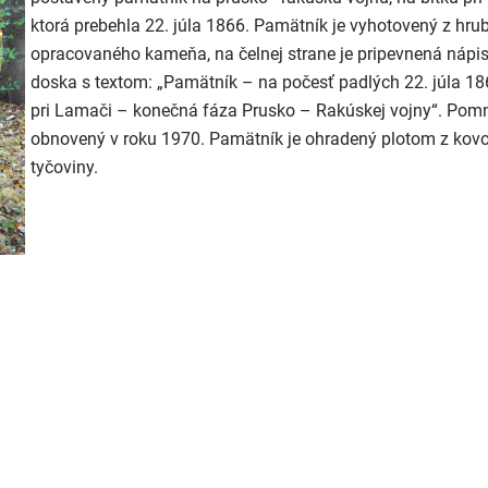
ktorá prebehla 22. júla 1866. Pamätník je vyhotovený z hru
opracovaného kameňa, na čelnej strane je pripevnená nápi
doska s textom: „Pamätník – na počesť padlých 22. júla 18
pri Lamači – konečná fáza Prusko – Rakúskej vojny“. Pomn
obnovený v roku 1970. Pamätník je ohradený plotom z kovo
tyčoviny.