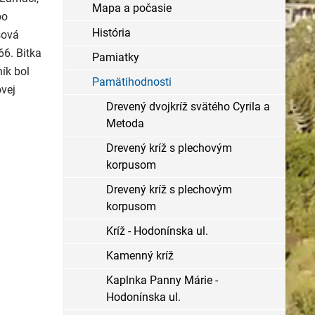
Mapa a počasie
bo
História
sová
66. Bitka
Pamiatky
ík bol
Pamätihodnosti
vej
Drevený dvojkríž svätého Cyrila a
Metoda
Drevený kríž s plechovým
korpusom
Drevený kríž s plechovým
korpusom
Kríž - Hodonínska ul.
Kamenný kríž
Kaplnka Panny Márie -
Hodonínska ul.