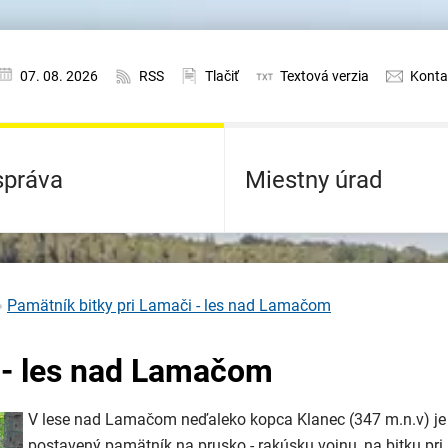
07. 08. 2026
RSS
Tlačiť
Textová verzia
Konta
práva
Miestny úrad
Pamätník bitky pri Lamači - les nad Lamačom
 - les nad Lamačom
V lese nad Lamačom neďaleko kopca Klanec (347 m.n.v) je
postavený pamätník na prusko - rakúsku vojnu, na bitku pri