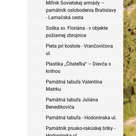
Míľnik Sovietskej armády –
pamätník oslobodenia Bratislavy
- Lamačská cesta
Soška sv. Floriána - v objekte
požiarnej zbrojnice
Pieta pri kostole - Vrančovičova
ul.
Plastika „Čitateľka“ – Dievča s
knihou
Pamätná tabuľa Valentína
Matrku
Pamätná tabuľa Juliána
Benedikoviča
Pamätná tabuľa - Hodonínska ul.
Pamätník prusko-rakúskej bitky -
Hodonínska ul.