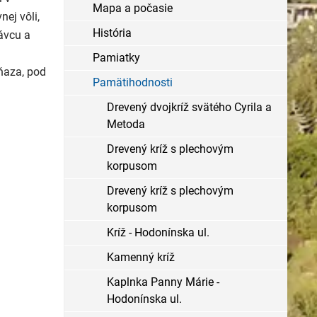
Mapa a počasie
ej vôli,
História
ávcu a
Pamiatky
kňaza, pod
Pamätihodnosti
Drevený dvojkríž svätého Cyrila a
Metoda
Drevený kríž s plechovým
korpusom
Drevený kríž s plechovým
korpusom
Kríž - Hodonínska ul.
Kamenný kríž
Kaplnka Panny Márie -
Hodonínska ul.