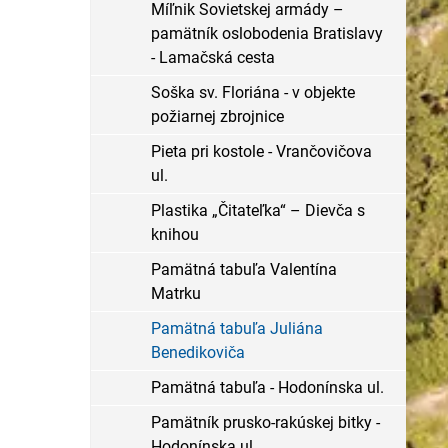
Míľnik Sovietskej armády –
pamätník oslobodenia Bratislavy
- Lamačská cesta
Soška sv. Floriána - v objekte
požiarnej zbrojnice
Pieta pri kostole - Vrančovičova
ul.
Plastika „Čitateľka“ – Dievča s
knihou
Pamätná tabuľa Valentína
Matrku
Pamätná tabuľa Juliána
Benedikoviča
Pamätná tabuľa - Hodonínska ul.
Pamätník prusko-rakúskej bitky -
Hodonínska ul.