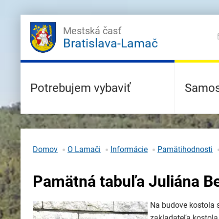
Mestská časť
Bratislava-Lamač
Potrebujem vybaviť
Samos
Domov
O Lamači
Informácie
Pamätihodnosti
Pamätná tabuľa Juliána B
Na budove kostola s
zakladateľa kostola