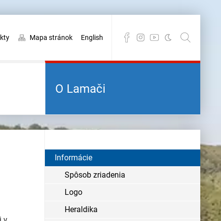
kty
Mapa stránok
English
O Lamači
Informácie
Spôsob zriadenia
Logo
Heraldika
i v