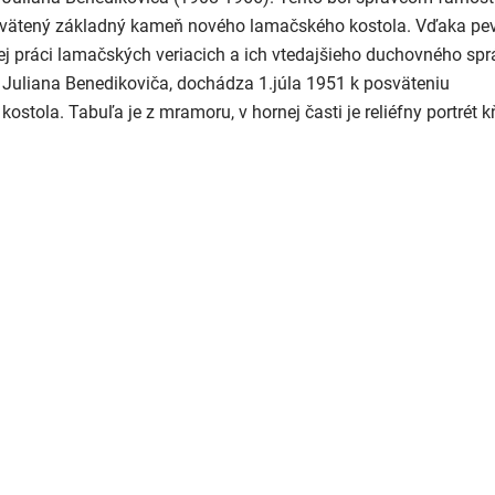
svätený základný kameň nového lamačského kostola. Vďaka pevn
vej práci lamačských veriacich a ich vtedajšieho duchovného spr
 Juliana Benedikoviča, dochádza 1.júla 1951 k posväteniu
stola. Tabuľa je z mramoru, v hornej časti je reliéfny portrét 