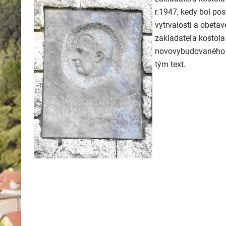
r.1947, kedy bol po
vytrvalosti a obeta
zakladateľa kostola
novovybudovaného ko
tým text.