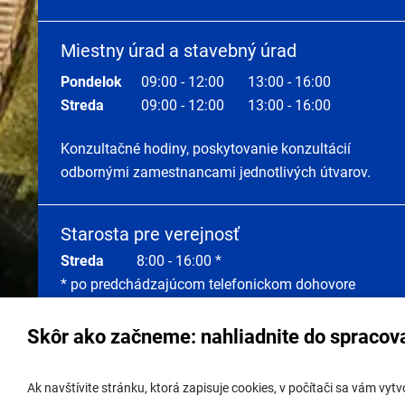
Miestny úrad a stavebný úrad
Pondelok
09:00 - 12:00
13:00 - 16:00
Streda
09:00 - 12:00
13:00 - 16:00
Konzultačné hodiny, poskytovanie konzultácií
odbornými zamestnancami jednotlivých útvarov.
Starosta pre verejnosť
Streda
8:00 - 16:00 *
* po predchádzajúcom telefonickom dohovore
Skôr ako začneme: nahliadnite do spracov
Správa obsahu:
webmaster@lamac.sk
Úradná 
Ak navštívite stránku, ktorá zapisuje cookies, v počítači sa vám vy
Informácie:
info@lamac.sk
Úradná 