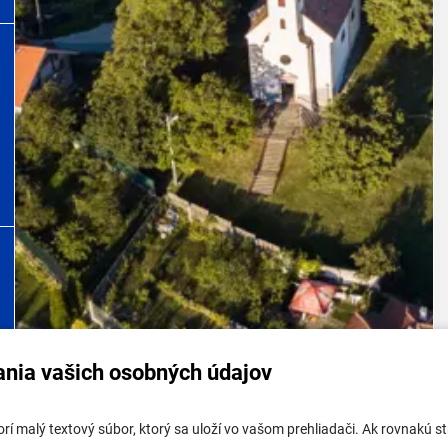
ania vašich osobných údajov
tabuľa mestskej časti
Potrebujem vybaviť
tvorí malý textový súbor, ktorý sa uloží vo vašom prehliadači. Ak rovnakú
tabuľa - životné prostredie
Samospráva