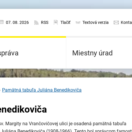
07. 08. 2026
RSS
Tlačiť
Textová verzia
Konta
práva
Miestny úrad
Pamätná tabuľa Juliána Benedikoviča
enedikoviča
v. Margity na Vrančovičovej ulici je osadená pamätná tabuľa
 Juliána Benedikoviča (1908-1966). Tento bol správcom farnost