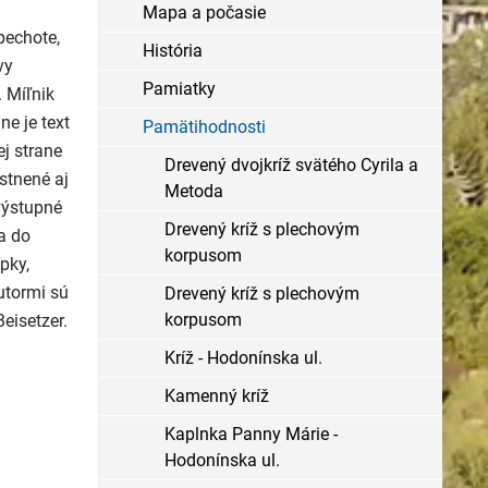
Mapa a počasie
pechote,
História
vy
Pamiatky
. Míľnik
ne je text
Pamätihodnosti
j strane
Drevený dvojkríž svätého Cyrila a
estnené aj
Metoda
výstupné
Drevený kríž s plechovým
a do
korpusom
pky,
utormi sú
Drevený kríž s plechovým
korpusom
eisetzer.
Kríž - Hodonínska ul.
Kamenný kríž
Kaplnka Panny Márie -
Hodonínska ul.