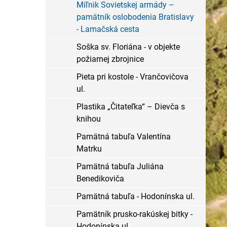
Míľnik Sovietskej armády –
pamätník oslobodenia Bratislavy
- Lamačská cesta
Soška sv. Floriána - v objekte
požiarnej zbrojnice
Pieta pri kostole - Vrančovičova
ul.
Plastika „Čitateľka“ – Dievča s
knihou
Pamätná tabuľa Valentína
Matrku
Pamätná tabuľa Juliána
Benedikoviča
Pamätná tabuľa - Hodonínska ul.
Pamätník prusko-rakúskej bitky -
Hodonínska ul.