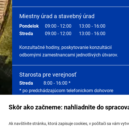
Miestny úrad a stavebný úrad
Pondelok
09:00 - 12:00
13:00 - 16:00
Streda
09:00 - 12:00
13:00 - 16:00
Konzultačné hodiny, poskytovanie konzultácií
odbornými zamestnancami jednotlivých útvarov.
Starosta pre verejnosť
Streda
8:00 - 16:00 *
* po predchádzajúcom telefonickom dohovore
Skôr ako začneme: nahliadnite do spracov
Správa obsahu:
webmaster@lamac.sk
Úradná 
Ak navštívite stránku, ktorá zapisuje cookies, v počítači sa vám vy
Informácie:
info@lamac.sk
Úradná 