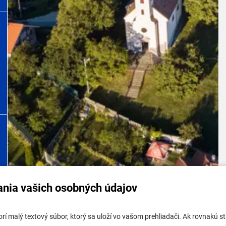
ania vašich osobných údajov
tabuľa mestskej časti
Potrebujem vybaviť
tvorí malý textový súbor, ktorý sa uloží vo vašom prehliadači. Ak rovnakú
tabuľa - životné prostredie
Samospráva