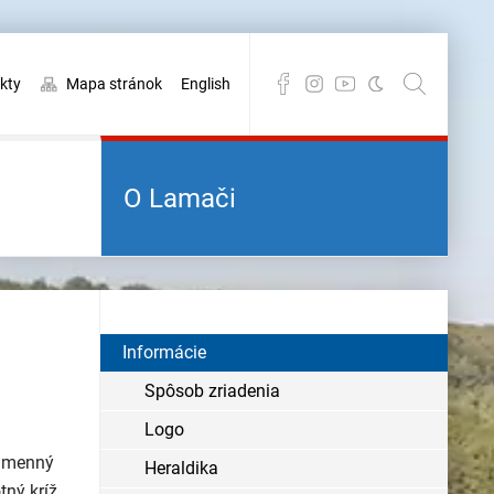
kty
Mapa stránok
English
O Lamači
Informácie
Spôsob zriadenia
Logo
kamenný
Heraldika
tný kríž