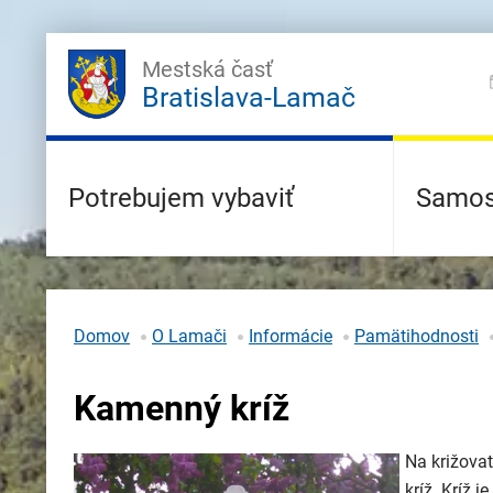
Mestská časť
Bratislava-Lamač
Potrebujem vybaviť
Samos
Domov
O Lamači
Informácie
Pamätihodnosti
Kamenný kríž
Na križova
kríž. Kríž 