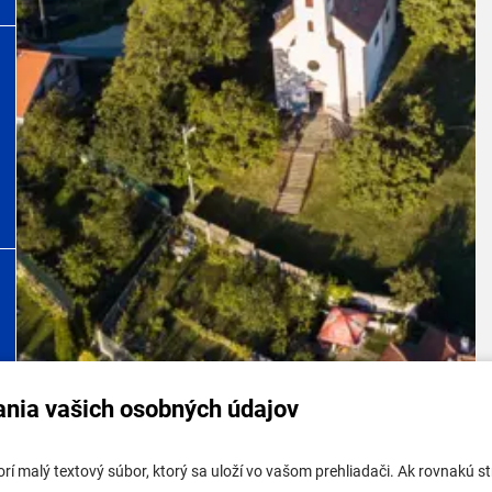
ania vašich osobných údajov
tabuľa mestskej časti
Potrebujem vybaviť
tvorí malý textový súbor, ktorý sa uloží vo vašom prehliadači. Ak rovnakú
tabuľa - životné prostredie
Samospráva