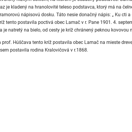
raz je kladený na hranolovité teleso podstavca, ktorý má na čeln
amorovú nápisovú dosku. Táto nesie donačný nápis: „ Ku cti a
Kríž tento postavila poctivá obec Lamač v r. Pane 1901. 4. septe
 je natretý na bielo, od cesty je kríž chránený peknou kovovou
 prof. Húščava tento kríž postavila obec Lamač na mieste drev
ý sem postavila rodina Kralovičová v r.1868.