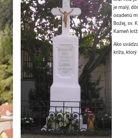
je malý, dô
osadenú mr
Božej, sv. 
Kameň kríža
Ako uvádza
kríža, ktor