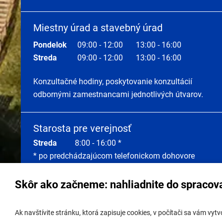
Miestny úrad a stavebný úrad
Pondelok
09:00 - 12:00
13:00 - 16:00
Streda
09:00 - 12:00
13:00 - 16:00
Konzultačné hodiny, poskytovanie konzultácií
odbornými zamestnancami jednotlivých útvarov.
Starosta pre verejnosť
Streda
8:00 - 16:00 *
* po predchádzajúcom telefonickom dohovore
Skôr ako začneme: nahliadnite do spracov
Správa obsahu:
webmaster@lamac.sk
Úradná 
Ak navštívite stránku, ktorá zapisuje cookies, v počítači sa vám vy
Informácie:
info@lamac.sk
Úradná 