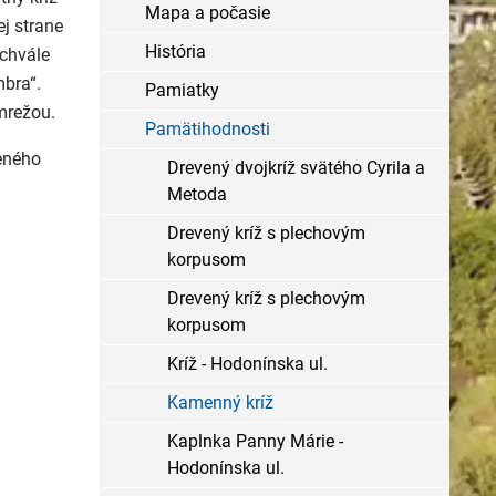
Mapa a počasie
ej strane
História
 chvále
mbra“.
Pamiatky
 mrežou.
Pamätihodnosti
eného
Drevený dvojkríž svätého Cyrila a
Metoda
Drevený kríž s plechovým
korpusom
Drevený kríž s plechovým
korpusom
Kríž - Hodonínska ul.
Kamenný kríž
Kaplnka Panny Márie -
Hodonínska ul.