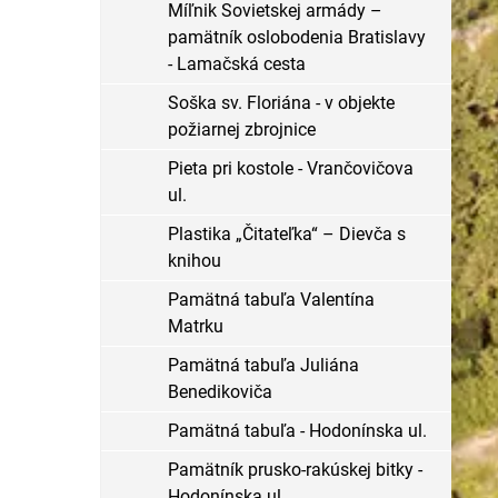
Míľnik Sovietskej armády –
pamätník oslobodenia Bratislavy
- Lamačská cesta
Soška sv. Floriána - v objekte
požiarnej zbrojnice
Pieta pri kostole - Vrančovičova
ul.
Plastika „Čitateľka“ – Dievča s
knihou
Pamätná tabuľa Valentína
Matrku
Pamätná tabuľa Juliána
Benedikoviča
Pamätná tabuľa - Hodonínska ul.
Pamätník prusko-rakúskej bitky -
Hodonínska ul.