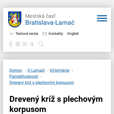
Mestská časť
Bratislava-Lamač
Textová verzia
Kontakty
English
Potrebujem vybaviť
Samospráva
Domov
O Lamači
Informácie
Pamätihodnosti
Miestny úrad
Drevený kríž s plechovým korpusom
O Lamači
Drevený kríž s plechovým
korpusom