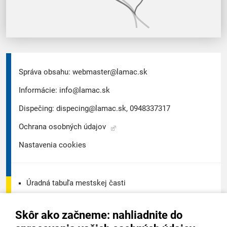
Správa obsahu:
webmaster@lamac.sk
Informácie:
info@lamac.sk
Dispečing:
dispecing@lamac.sk,
0948337317
Ochrana osobných údajov
Nastavenia cookies
Úradná tabuľa mestskej časti
Úradná tabuľa - životné prostredie
Skôr ako začneme: nahliadnite do
Úradná tabuľa stavebného úradu