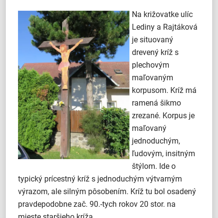
Na križovatke ulíc
Lediny a Rajtáková
je situovaný
drevený kríž s
plechovým
maľovaným
korpusom. Kríž má
ramená šikmo
zrezané. Korpus je
maľovaný
jednoduchým,
ľudovým, insitným
štýlom. Ide o
typický prícestný kríž s jednoduchým výtvarným
výrazom, ale silným pôsobením. Kríž tu bol osadený
pravdepodobne zač. 90.-tych rokov 20 stor. na
mieste staršieho kríža.