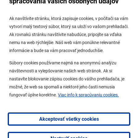
spracovania vašich osobných údajov
Digitálne mesto
Ak navštívite stránku, ktorá zapisuje cookies, v počítači sa vám
vytvorí malý textový súbor, ktorý sa uloží vo vašom prehliadači.
Potrebujem vybaviť
Ak rovnakú stránku navštívite nabudúce, pripojíte sa vďaka
nemu na web rýchlejšie. Náš web vám ponúkne relevantné
Samospráva
informácie a bude sa vám pracovať jednoduchšie.
Miestny úrad
Súbory cookies používame najmä na anonymnú analýzu
O Lamači
návštevnosti a vylepšovanie našich web stránok. Ak si
nastavíte blokovanie zápisu cookies do vášho prehliadača, je
možné, že web sa spomalí a niektoré jeho časti nemusia
Mobilná aplikácia
fungovať úplne korektne.
Viac info k spracúvaniu cookies.
Aktuality
Kontakty
Akceptovať všetky cookies
Vyhlásenie o prístupnosti