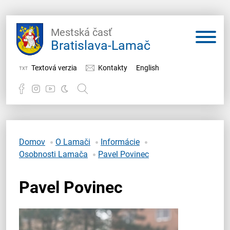
Mestská časť
Bratislava-Lamač
Textová verzia
Kontakty
English
Potrebujem vybaviť
Samospráva
Domov
O Lamači
Informácie
Osobnosti Lamača
Pavel Povinec
Miestny úrad
Pavel Povinec
O Lamači