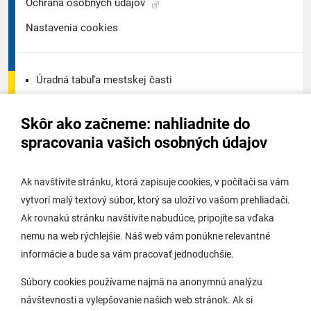
Ochrana osobných údajov
Nastavenia cookies
Úradná tabuľa mestskej časti
Úradná tabuľa - životné prostredie
Skôr ako začneme: nahliadnite do
Úradná tabuľa stavebného úradu
spracovania vašich osobných údajov
Digitálne mesto
Ak navštívite stránku, ktorá zapisuje cookies, v počítači sa vám
vytvorí malý textový súbor, ktorý sa uloží vo vašom prehliadači.
Potrebujem vybaviť
Ak rovnakú stránku navštívite nabudúce, pripojíte sa vďaka
nemu na web rýchlejšie. Náš web vám ponúkne relevantné
Samospráva
informácie a bude sa vám pracovať jednoduchšie.
Miestny úrad
Súbory cookies používame najmä na anonymnú analýzu
O Lamači
návštevnosti a vylepšovanie našich web stránok. Ak si