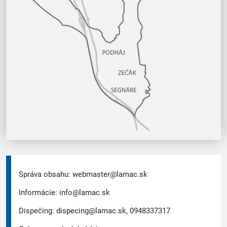
Správa obsahu:
webmaster@lamac.sk
Informácie:
info@lamac.sk
Dispečing:
dispecing@lamac.sk,
0948337317