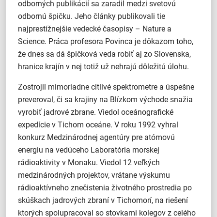
odborných publikácií sa zaradil medzi svetovú
odbornú špičku. Jeho články publikovali tie
najprestížnejšie vedecké časopisy – Nature a
Science. Práca profesora Povinca je dôkazom toho,
že dnes sa dá špičková veda robiť aj zo Slovenska,
hranice krajín v nej totiž už nehrajú dôležitú úlohu.
Zostrojil mimoriadne citlivé spektrometre a úspešne
preveroval, či sa krajiny na Blízkom východe snažia
vyrobiť jadrové zbrane. Viedol oceánografické
expedície v Tichom oceáne. V roku 1992 vyhral
konkurz Medzinárodnej agentúry pre atómovú
energiu na vedúceho Laboratória morskej
rádioaktivity v Monaku. Viedol 12 veľkých
medzinárodných projektov, vrátane výskumu
rádioaktívneho znečistenia životného prostredia po
skúškach jadrových zbraní v Tichomorí, na riešení
ktorých spolupracoval so stovkami kolegov z celého