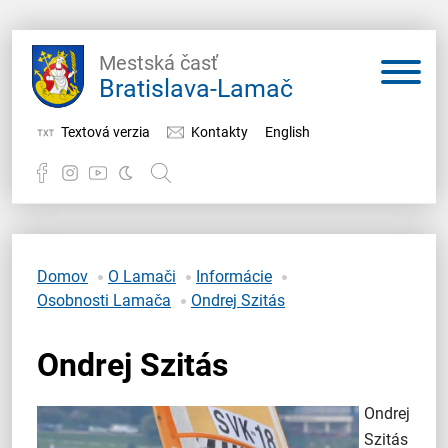
Mestská časť
Bratislava-Lamač
Textová verzia
Kontakty
English
Potrebujem vybaviť
Samospráva
Domov
O Lamači
Informácie
Osobnosti Lamača
Ondrej Szitás
Miestny úrad
Ondrej Szitás
O Lamači
Ondrej
Szitás