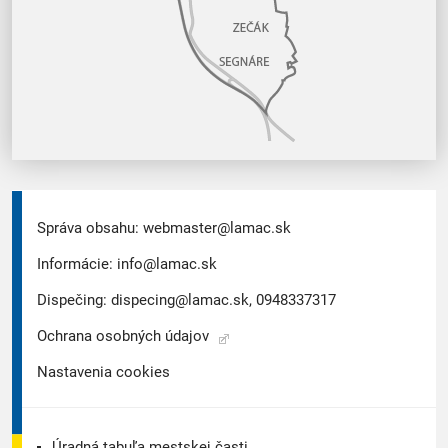
Správa obsahu:
webmaster@lamac.sk
Informácie:
info@lamac.sk
Dispečing:
dispecing@lamac.sk,
0948337317
Ochrana osobných údajov
Nastavenia cookies
Úradná tabuľa mestskej časti