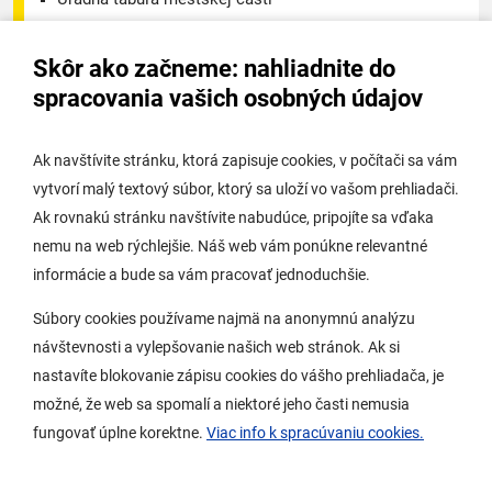
Úradná tabuľa - životné prostredie
Skôr ako začneme: nahliadnite do
Úradná tabuľa stavebného úradu
spracovania vašich osobných údajov
Digitálne mesto
Ak navštívite stránku, ktorá zapisuje cookies, v počítači sa vám
vytvorí malý textový súbor, ktorý sa uloží vo vašom prehliadači.
Potrebujem vybaviť
Ak rovnakú stránku navštívite nabudúce, pripojíte sa vďaka
nemu na web rýchlejšie. Náš web vám ponúkne relevantné
Samospráva
informácie a bude sa vám pracovať jednoduchšie.
Miestny úrad
Súbory cookies používame najmä na anonymnú analýzu
O Lamači
návštevnosti a vylepšovanie našich web stránok. Ak si
nastavíte blokovanie zápisu cookies do vášho prehliadača, je
možné, že web sa spomalí a niektoré jeho časti nemusia
Mobilná aplikácia
fungovať úplne korektne.
Viac info k spracúvaniu cookies.
Aktuality