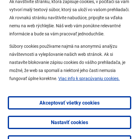
Ak navštívite stránku, ktorá zapisuje cookies, v počítači sa vám
vytvorí malý textový súbor, ktorý sa uloží vo vašom prehliadači.
Potrebujem vybaviť
Ak rovnakú stránku navštívite nabudúce, pripojíte sa vďaka
nemu na web rýchlejšie. Náš web vám ponúkne relevantné
Samospráva
informácie a bude sa vám pracovať jednoduchšie.
Miestny úrad
Súbory cookies používame najmä na anonymnú analýzu
O Lamači
návštevnosti a vylepšovanie našich web stránok. Ak si
nastavíte blokovanie zápisu cookies do vášho prehliadača, je
možné, že web sa spomalí a niektoré jeho časti nemusia
Mobilná aplikácia
fungovať úplne korektne.
Viac info k spracúvaniu cookies.
Aktuality
Kontakty
Akceptovať všetky cookies
Vyhlásenie o prístupnosti
Nastaviť cookies
2026 © Mestská časť Bratislava-Lamač
|
Tvorba web
stránok
a
redakčný systém
od
AlejTech, spol. s r.o.