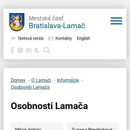
Mestská časť
Bratislava-Lamač
Textová verzia
Kontakty
English
Potrebujem vybaviť
Samospráva
Domov
O Lamači
Informácie
Osobnosti Lamača
Miestny úrad
Osobnosti Lamača
O Lamači
Milan Antala
Zuzana Brnoliaková