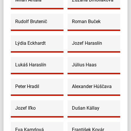
Rudolf Brutenič
Roman Buček
Lýdia Eckhardt
Jozef Haraslín
Lukáš Haraslín
Július Haas
Peter Hradil
Alexander Húščava
Jozef Iľko
Dušan Kállay
Eva Kamrlová
František Kovár