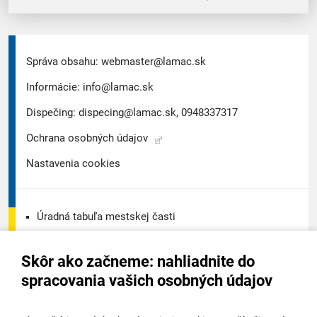
Správa obsahu:
webmaster@lamac.sk
Informácie:
info@lamac.sk
Dispečing:
dispecing@lamac.sk,
0948337317
Ochrana osobných údajov
Nastavenia cookies
Úradná tabuľa mestskej časti
Úradná tabuľa - životné prostredie
Skôr ako začneme: nahliadnite do
Úradná tabuľa stavebného úradu
spracovania vašich osobných údajov
Digitálne mesto