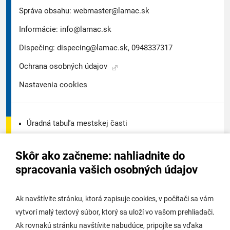
Správa obsahu:
webmaster@lamac.sk
Informácie:
info@lamac.sk
Dispečing:
dispecing@lamac.sk,
0948337317
Ochrana osobných údajov
Nastavenia cookies
Úradná tabuľa mestskej časti
Úradná tabuľa - životné prostredie
Skôr ako začneme: nahliadnite do
Úradná tabuľa stavebného úradu
spracovania vašich osobných údajov
Digitálne mesto
Ak navštívite stránku, ktorá zapisuje cookies, v počítači sa vám
vytvorí malý textový súbor, ktorý sa uloží vo vašom prehliadači.
Potrebujem vybaviť
Ak rovnakú stránku navštívite nabudúce, pripojíte sa vďaka