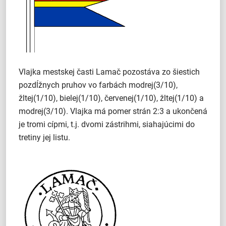
Vlajka mestskej časti Lamač pozostáva zo šiestich
pozdĺžnych pruhov vo farbách modrej(3/10),
žltej(1/10), bielej(1/10), červenej(1/10), žltej(1/10) a
modrej(3/10). Vlajka má pomer strán 2:3 a ukončená
je tromi cípmi, t.j. dvomi zástrihmi, siahajúcimi do
tretiny jej listu.