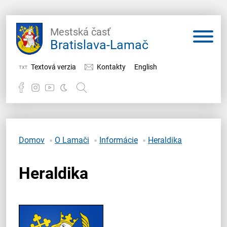
Mestská časť
Bratislava-Lamač
Textová verzia
Kontakty
English
Potrebujem vybaviť
Samospráva
Domov
O Lamači
Informácie
Heraldika
Miestny úrad
Heraldika
O Lamači