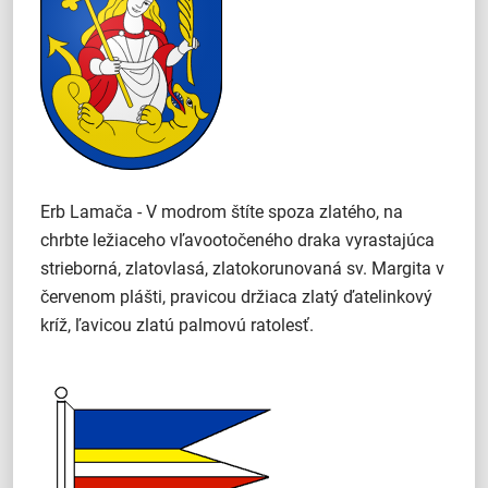
Erb Lamača - V modrom štíte spoza zlatého, na
chrbte ležiaceho vľavootočeného draka vyrastajúca
strieborná, zlatovlasá, zlatokorunovaná sv. Margita v
červenom plášti, pravicou držiaca zlatý ďatelinkový
kríž, ľavicou zlatú palmovú ratolesť.