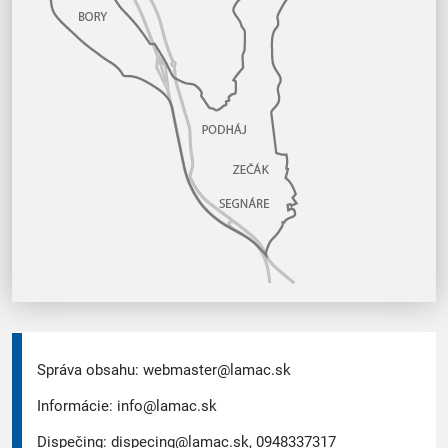
Správa obsahu:
webmaster@lamac.sk
Informácie:
info@lamac.sk
Dispečing:
dispecing@lamac.sk,
0948337317