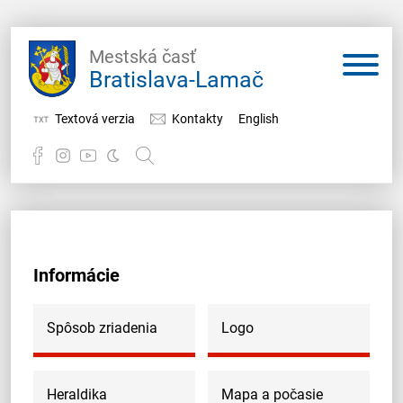
Mestská časť
Bratislava-Lamač
Textová verzia
Kontakty
English
Potrebujem vybaviť
Samospráva
Informácie
Miestny úrad
O Lamači
Spôsob zriadenia
Logo
Heraldika
Mapa a počasie