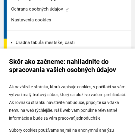
Ochrana osobných údajov
Nastavenia cookies
Úradná tabuľa mestskej časti
Úradná tabuľa - životné prostredie
Skôr ako začneme: nahliadnite do
Úradná tabuľa stavebného úradu
spracovania vašich osobných údajov
Digitálne mesto
Ak navštívite stránku, ktorá zapisuje cookies, v počítači sa vám
vytvorí malý textový súbor, ktorý sa uloží vo vašom prehliadači.
Potrebujem vybaviť
Ak rovnakú stránku navštívite nabudúce, pripojíte sa vďaka
nemu na web rýchlejšie. Náš web vám ponúkne relevantné
Samospráva
informácie a bude sa vám pracovať jednoduchšie.
Miestny úrad
Súbory cookies používame najmä na anonymnú analýzu
O Lamači