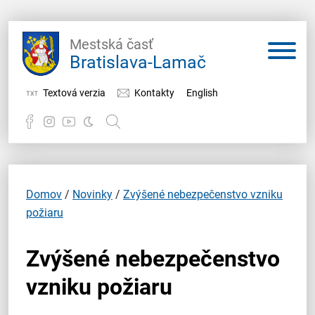
Mestská časť
Bratislava-Lamač
Textová verzia
Kontakty
English
Potrebujem vybaviť
Samospráva
Domov
/
Novinky
/
Zvýšené nebezpečenstvo vzniku
požiaru
Miestny úrad
Zvýšené nebezpečenstvo
O Lamači
vzniku požiaru