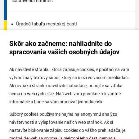
Nastavenia cookies
Úradná tabuľa mestskej časti
Úradná tabuľa - životné prostredie
Skôr ako začneme: nahliadnite do
Úradná tabuľa stavebného úradu
spracovania vašich osobných údajov
Digitálne mesto
Ak navštívite stránku, ktorá zapisuje cookies, v počítači sa vám
vytvorí malý textový súbor, ktorý sa uloží vo vašom prehliadači.
Potrebujem vybaviť
Ak rovnakú stránku navštívite nabudúce, pripojíte sa vďaka
nemu na web rýchlejšie. Náš web vám ponúkne relevantné
Samospráva
informácie a bude sa vám pracovať jednoduchšie.
Miestny úrad
Súbory cookies používame najmä na anonymnú analýzu
O Lamači
návštevnosti a vylepšovanie našich web stránok. Ak si
nastavíte blokovanie zápisu cookies do vášho prehliadača, je
možné, že web sa spomalí a niektoré jeho časti nemusia