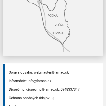
Správa obsahu:
webmaster@lamac.sk
Informácie:
info@lamac.sk
Dispečing:
dispecing@lamac.sk,
0948337317
Ochrana osobných údajov