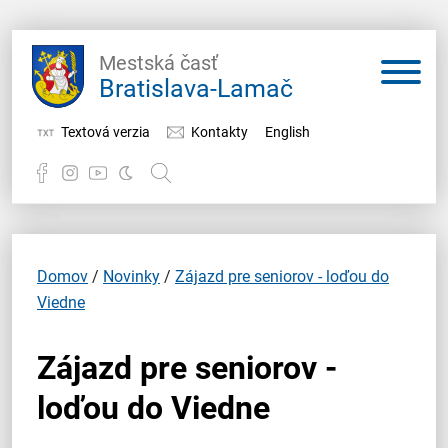
Mestská časť
Bratislava-Lamač
Textová verzia
Kontakty
English
Potrebujem vybaviť
Samospráva
Domov
/
Novinky
/
Zájazd pre seniorov - loďou do
Viedne
Miestny úrad
Zájazd pre seniorov -
O Lamači
loďou do Viedne