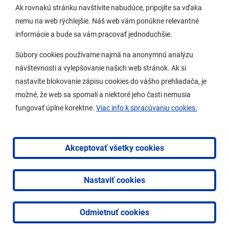
Potrebujem vybaviť
Ak rovnakú stránku navštívite nabudúce, pripojíte sa vďaka
nemu na web rýchlejšie. Náš web vám ponúkne relevantné
Samospráva
informácie a bude sa vám pracovať jednoduchšie.
Miestny úrad
Súbory cookies používame najmä na anonymnú analýzu
O Lamači
návštevnosti a vylepšovanie našich web stránok. Ak si
nastavíte blokovanie zápisu cookies do vášho prehliadača, je
možné, že web sa spomalí a niektoré jeho časti nemusia
Mobilná aplikácia
fungovať úplne korektne.
Viac info k spracúvaniu cookies.
Aktuality
Kontakty
Akceptovať všetky cookies
Vyhlásenie o prístupnosti
Nastaviť cookies
2026 © Mestská časť Bratislava-Lamač
|
Tvorba web
stránok
a
redakčný systém
od
AlejTech, spol. s r.o.
Odmietnuť cookies