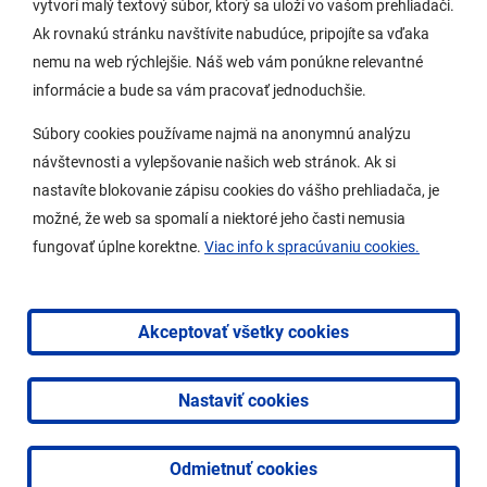
vytvorí malý textový súbor, ktorý sa uloží vo vašom prehliadači.
Potrebujem vybaviť
Ak rovnakú stránku navštívite nabudúce, pripojíte sa vďaka
nemu na web rýchlejšie. Náš web vám ponúkne relevantné
Samospráva
informácie a bude sa vám pracovať jednoduchšie.
Miestny úrad
Súbory cookies používame najmä na anonymnú analýzu
O Lamači
návštevnosti a vylepšovanie našich web stránok. Ak si
nastavíte blokovanie zápisu cookies do vášho prehliadača, je
možné, že web sa spomalí a niektoré jeho časti nemusia
Mobilná aplikácia
fungovať úplne korektne.
Viac info k spracúvaniu cookies.
Aktuality
Kontakty
Akceptovať všetky cookies
Vyhlásenie o prístupnosti
Nastaviť cookies
2026 © Mestská časť Bratislava-Lamač
|
Tvorba web
stránok
a
redakčný systém
od
AlejTech, spol. s r.o.
Odmietnuť cookies