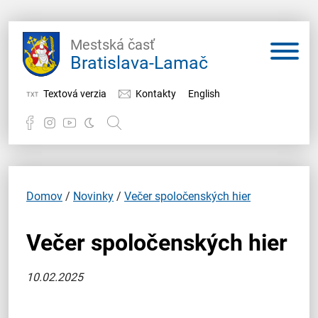
Mestská časť
Bratislava-Lamač
Textová verzia
Kontakty
English
Potrebujem vybaviť
Samospráva
Domov
/
Novinky
/
Večer spoločenských hier
Miestny úrad
Večer spoločenských hier
O Lamači
10.02.2025