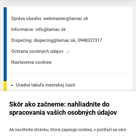
Správa obsahu:
webmaster@lamac.sk
Informácie:
info@lamac.sk
Dispečing:
dispecing@lamac.sk,
0948337317
Ochrana osobných údajov
Nastavenia cookies
Úradná tabuľa mestskej časti
Úradná tabuľa - životné prostredie
Skôr ako začneme: nahliadnite do
Úradná tabuľa stavebného úradu
spracovania vašich osobných údajov
Digitálne mesto
Ak navštívite stránku, ktorá zapisuje cookies, v počítači sa vám