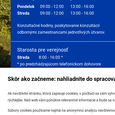
Pondelok
09:00 - 12:00
13:00 - 16:00
Streda
09:00 - 12:00
13:00 - 16:00
Konzultačné hodiny, poskytovanie konzultácií
odbornými zamestnancami jednotlivých útvarov.
Starosta pre verejnosť
Streda
8:00 - 16:00 *
* po predchádzajúcom telefonickom dohovore
Skôr ako začneme: nahliadnite do spracov
Správa obsahu:
webmaster@lamac.sk
Úradná 
Ak navštívite stránku, ktorá zapisuje cookies, v počítači sa vám vy
Informácie:
info@lamac.sk
Úradná 
rýchlejšie. Náš web vám ponúkne relevantné informácie a bude sa 
Dispečing:
dispecing@lamac.sk,
Úradná
Súbory cookies používame najmä na anonymnú analýzu návštevnosti 
0948337317