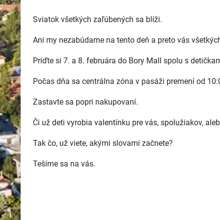
Sviatok všetkých zaľúbených sa blíži.
Ani my nezabúdame na tento deň a preto vás všetký
Príďte si 7. a 8. februára do Bory Mall spolu s detička
Počas dňa sa centrálna zóna v pasáži premení od 10:
Zastavte sa popri nakupovaní.
Či už deti vyrobia valentínku pre vás, spolužiakov, aleb
Tak čo, už viete, akými slovami začnete?
Tešíme sa na vás.