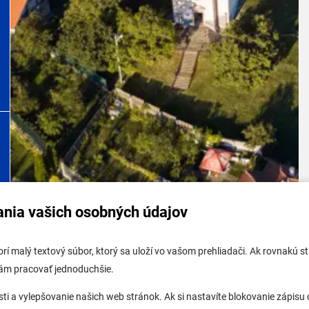
ania vašich osobných údajov
tabuľa mestskej časti
Potrebujem vybaviť
tvorí malý textový súbor, ktorý sa uloží vo vašom prehliadači. Ak rovnakú
tabuľa - životné prostredie
Samospráva
vám pracovať jednoduchšie.
 tabuľa stavebného úradu
Miestny úrad
a vylepšovanie našich web stránok. Ak si nastavíte blokovanie zápisu c