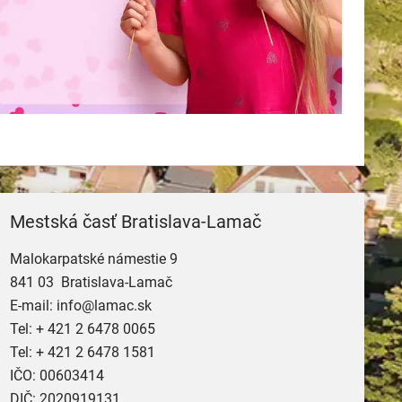
Mestská časť Bratislava-Lamač
Malokarpatské námestie 9
841 03 Bratislava-Lamač
E-mail:
info@lamac.sk
Tel:
+ 421 2 6478 0065
Tel:
+ 421 2 6478 1581
IČO: 00603414
DIČ: 2020919131