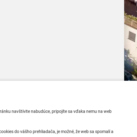
Mobilná aplikácia
 stránku navštívite nabudúce, pripojíte sa vďaka nemu na web
Aktuality
Kontakty
ookies do vášho prehliadača, je možné, že web sa spomalí a