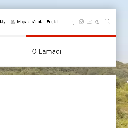
kty
Mapa stránok
English
O Lamači