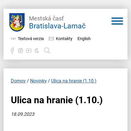
Mestská časť
Bratislava-Lamač
Textová verzia
Kontakty
English
Potrebujem vybaviť
Samospráva
Domov
/
Novinky
/
Ulica na hranie (1.10.)
Miestny úrad
Ulica na hranie (1.10.)
O Lamači
18.09.2023