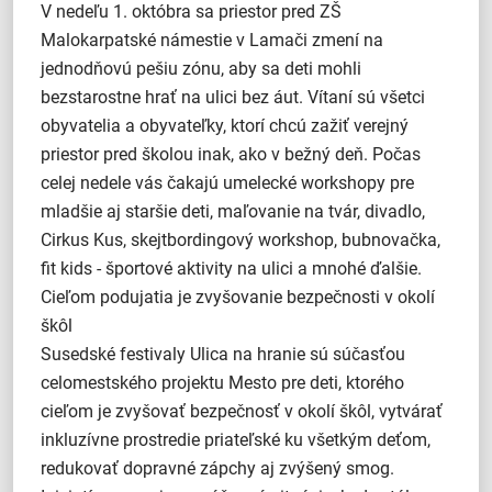
V nedeľu 1. októbra sa priestor pred ZŠ
Malokarpatské námestie v Lamači zmení na
jednodňovú pešiu zónu, aby sa deti mohli
bezstarostne hrať na ulici bez áut. Vítaní sú všetci
obyvatelia a obyvateľky, ktorí chcú zažiť verejný
priestor pred školou inak, ako v bežný deň. Počas
celej nedele vás čakajú umelecké workshopy pre
mladšie aj staršie deti, maľovanie na tvár, divadlo,
Cirkus Kus, skejtbordingový workshop, bubnovačka,
fit kids - športové aktivity na ulici a mnohé ďalšie.
Cieľom podujatia je zvyšovanie bezpečnosti v okolí
škôl
Susedské festivaly Ulica na hranie sú súčasťou
celomestského projektu Mesto pre deti, ktorého
cieľom je zvyšovať bezpečnosť v okolí škôl, vytvárať
inkluzívne prostredie priateľské ku všetkým deťom,
redukovať dopravné zápchy aj zvýšený smog.