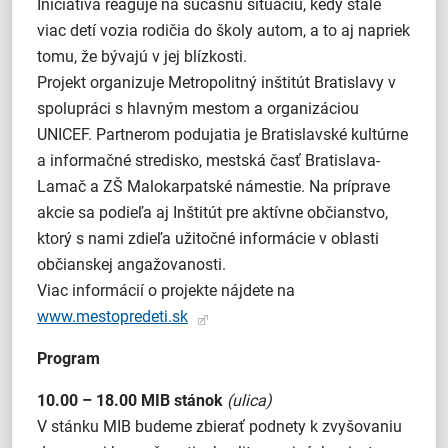
Iniciatíva reaguje na súčasnú situáciu, kedy stále
viac detí vozia rodičia do školy autom, a to aj napriek
tomu, že bývajú v jej blízkosti.
Projekt organizuje Metropolitný inštitút Bratislavy v
spolupráci s hlavným mestom a organizáciou
UNICEF. Partnerom podujatia je Bratislavské kultúrne
a informačné stredisko, mestská časť Bratislava-
Lamač a ZŠ Malokarpatské námestie. Na príprave
akcie sa podieľa aj Inštitút pre aktívne občianstvo,
ktorý s nami zdieľa užitočné informácie v oblasti
občianskej angažovanosti.
Viac informácií o projekte nájdete na
www.mestopredeti.sk
Program
10.00 – 18.00
MIB stánok
(ulica)
V stánku MIB budeme zbierať podnety k zvyšovaniu