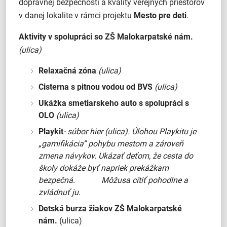
dopravnej bezpečnosti a kvality verejných priestorov
v danej lokalite v rámci projektu
Mesto pre deti
.
Aktivity v spolupráci so ZŠ Malokarpatské nám.
(ulica)
Relaxačná zóna
(ulica)
Cisterna s pitnou vodou od BVS
(ulica)
Ukážka smetiarskeho auto s spolupráci s
OLO
(ulica)
Playkit
- súbor hier
(ulica).
Úlohou Playkitu je
„gamifikácia” pohybu mestom a zároveň
zmena návykov. Ukázať deťom, že cesta do
školy dokáže byť napriek prekážkam
bezpečná.
Môžusa cítiť pohodlne a
zvládnuť ju.
Detská burza žiakov ZŠ Malokarpatské
nám.
(ulica)