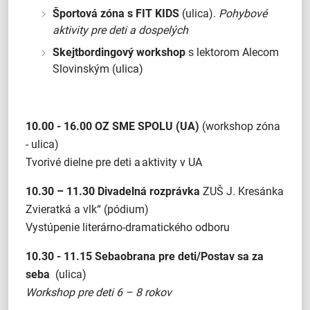
Športová zóna s FIT KIDS
(ulica).
Pohybové
aktivity pre deti a dospelých
Skejtbordingový workshop
s lektorom Alecom
Slovinským (ulica)
10.00 - 16.00
OZ SME SPOLU (UA)
(workshop zóna
- ulica)
Tvorivé dielne pre deti a aktivity v UA
10.30 – 11.30
Divadelná rozprávka
ZUŠ J. Kresánka
Zvieratká a vlk“ (pódium)
Vystúpenie literárno-dramatického odboru
1
0.30 - 11.15
Sebaobrana pre deti/Postav sa za
seba
(ulica)
Workshop pre deti 6 – 8 rokov