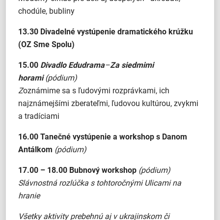
chodúle, bubliny
13.30 Divadelné vystúpenie dramatického krúžku
(OZ Sme Spolu)
15.00
Divadlo Edudrama
–
Za siedmimi
horami
(pódium)
Z
oznámime sa s ľudovými rozprávkami, ich
najznámejšími zberateľmi, ľudovou kultúrou, zvykmi
a tradíciami
16.00
Tanečné vystúpenie a workshop s Danom
Antálkom
(pódium)
17.00 – 18.00
Bubnový workshop
(pódium)
Slávnostná rozlúčka s tohtoročnými Ulicami na
hranie
Všetky aktivity prebehnú aj v ukrajinskom či