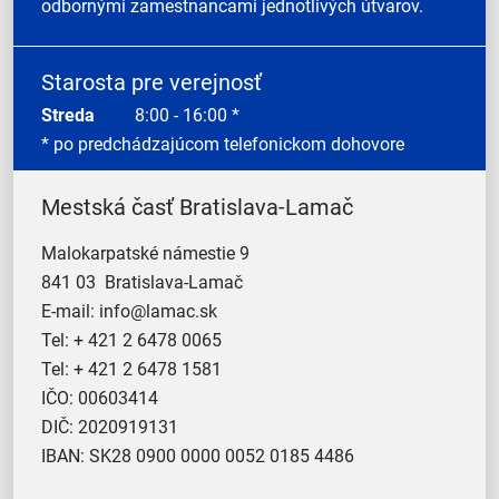
odbornými zamestnancami jednotlivých útvarov.
Starosta pre verejnosť
Streda
8:00 - 16:00 *
* po predchádzajúcom telefonickom dohovore
Mestská časť Bratislava-Lamač
Malokarpatské námestie 9
841 03 Bratislava-Lamač
E-mail:
info@lamac.sk
Tel:
+ 421 2 6478 0065
Tel:
+ 421 2 6478 1581
IČO: 00603414
DIČ: 2020919131
IBAN: SK28 0900 0000 0052 0185 4486