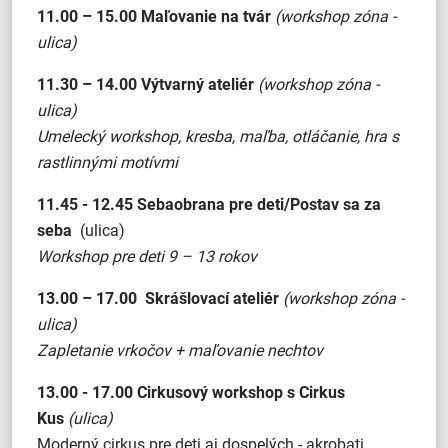
11.00 – 15.00
Maľovanie na tvár
(workshop zóna -
ulica)
11.30 – 14.00
Výtvarný ateliér
(workshop zóna -
ulica)
Umelecký workshop, kresba, maľba, otláčanie, hra s
rastlinnými motívmi
11.45 - 12.45
Sebaobrana pre deti/Postav sa za
seba
(ulica)
Workshop pre deti 9 – 13 rokov
13.00 – 17.00
Skrášlovací ateliér
(workshop zóna -
ulica)
Zapletanie vrkočov + maľovanie nechtov
13.00 - 17.00
Cirkusový workshop s Cirkus
Kus
(ulica)
Moderný cirkus pre deti aj dospelých - akrobati,