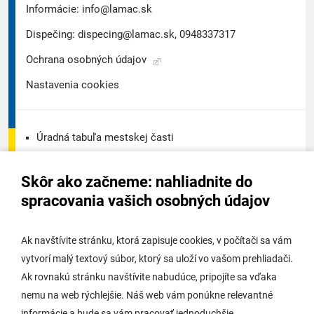
Informácie:
info@lamac.sk
Dispečing:
dispecing@lamac.sk,
0948337317
Ochrana osobných údajov
Nastavenia cookies
Úradná tabuľa mestskej časti
Úradná tabuľa - životné prostredie
Skôr ako začneme: nahliadnite do
Úradná tabuľa stavebného úradu
spracovania vašich osobných údajov
Digitálne mesto
Ak navštívite stránku, ktorá zapisuje cookies, v počítači sa vám
vytvorí malý textový súbor, ktorý sa uloží vo vašom prehliadači.
Potrebujem vybaviť
Ak rovnakú stránku navštívite nabudúce, pripojíte sa vďaka
nemu na web rýchlejšie. Náš web vám ponúkne relevantné
Samospráva
informácie a bude sa vám pracovať jednoduchšie.