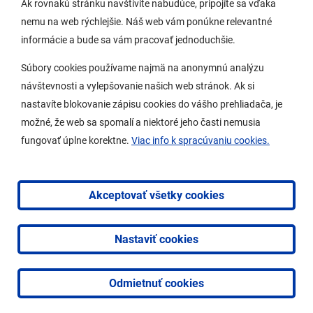
Ak rovnakú stránku navštívite nabudúce, pripojíte sa vďaka
nemu na web rýchlejšie. Náš web vám ponúkne relevantné
Samospráva
informácie a bude sa vám pracovať jednoduchšie.
Miestny úrad
Súbory cookies používame najmä na anonymnú analýzu
O Lamači
návštevnosti a vylepšovanie našich web stránok. Ak si
nastavíte blokovanie zápisu cookies do vášho prehliadača, je
možné, že web sa spomalí a niektoré jeho časti nemusia
Mobilná aplikácia
fungovať úplne korektne.
Viac info k spracúvaniu cookies.
Aktuality
Kontakty
Akceptovať všetky cookies
Vyhlásenie o prístupnosti
Nastaviť cookies
2026 © Mestská časť Bratislava-Lamač
|
Tvorba web
stránok
a
redakčný systém
od
AlejTech, spol. s r.o.
Odmietnuť cookies