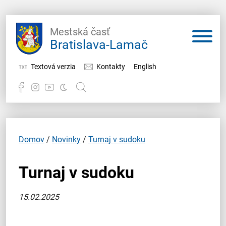
Mestská časť
Bratislava-Lamač
Textová verzia
Kontakty
English
Potrebujem vybaviť
Samospráva
Domov
/
Novinky
/
Turnaj v sudoku
Miestny úrad
Turnaj v sudoku
O Lamači
15.02.2025