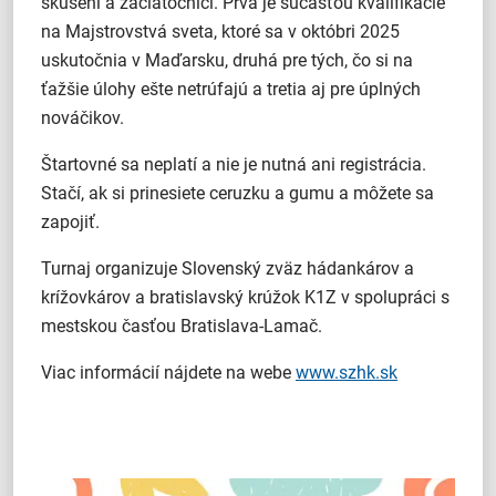
skúsení a začiatočníci. Prvá je súčasťou kvalifikácie
na Majstrovstvá sveta, ktoré sa v októbri 2025
uskutočnia v Maďarsku, druhá pre tých, čo si na
ťažšie úlohy ešte netrúfajú a tretia aj pre úplných
nováčikov.
Štartovné sa neplatí a nie je nutná ani registrácia.
Stačí, ak si prinesiete ceruzku a gumu a môžete sa
zapojiť.
Turnaj organizuje Slovenský zväz hádankárov a
krížovkárov a bratislavský krúžok K1Z v spolupráci s
mestskou časťou Bratislava-Lamač.
Viac informácií nájdete na webe
www.szhk.sk