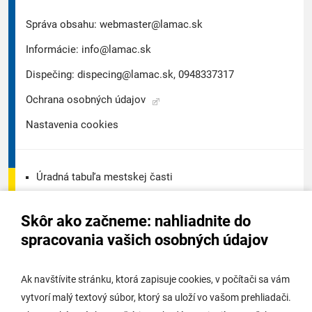
Správa obsahu:
webmaster@lamac.sk
Informácie:
info@lamac.sk
Dispečing:
dispecing@lamac.sk,
0948337317
Ochrana osobných údajov
Nastavenia cookies
Úradná tabuľa mestskej časti
Úradná tabuľa - životné prostredie
Skôr ako začneme: nahliadnite do
Úradná tabuľa stavebného úradu
spracovania vašich osobných údajov
Digitálne mesto
Ak navštívite stránku, ktorá zapisuje cookies, v počítači sa vám
vytvorí malý textový súbor, ktorý sa uloží vo vašom prehliadači.
Potrebujem vybaviť