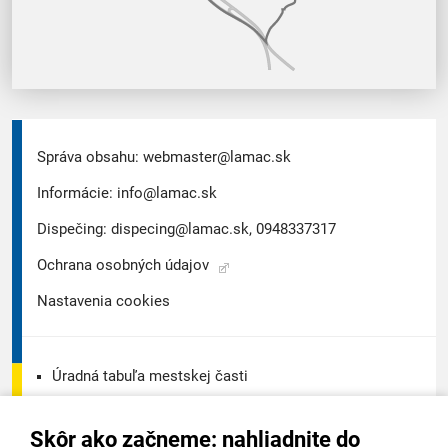
Správa obsahu:
webmaster@lamac.sk
Informácie:
info@lamac.sk
Dispečing:
dispecing@lamac.sk,
0948337317
Ochrana osobných údajov
Nastavenia cookies
Úradná tabuľa mestskej časti
Úradná tabuľa - životné prostredie
Skôr ako začneme: nahliadnite do