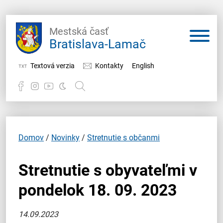
Mestská časť
Bratislava-Lamač
Textová verzia
Kontakty
English
Potrebujem vybaviť
Samospráva
Domov
/
Novinky
/
Stretnutie s občanmi
Miestny úrad
Stretnutie s obyvateľmi v
O Lamači
pondelok 18. 09. 2023
14.09.2023