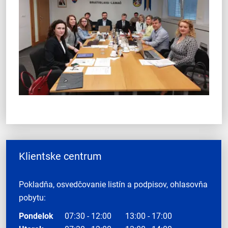
Klientske centrum
Pokladňa, osvedčovanie listín a podpisov, ohlasovňa
pobytu:
Pondelok
07:30 - 12:00
13:00 - 17:00