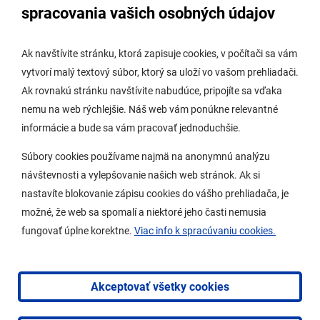
Úradná tabuľa stavebného úradu
spracovania vašich osobných údajov
Digitálne mesto
Ak navštívite stránku, ktorá zapisuje cookies, v počítači sa vám
vytvorí malý textový súbor, ktorý sa uloží vo vašom prehliadači.
Potrebujem vybaviť
Ak rovnakú stránku navštívite nabudúce, pripojíte sa vďaka
nemu na web rýchlejšie. Náš web vám ponúkne relevantné
Samospráva
informácie a bude sa vám pracovať jednoduchšie.
Miestny úrad
Súbory cookies používame najmä na anonymnú analýzu
O Lamači
návštevnosti a vylepšovanie našich web stránok. Ak si
nastavíte blokovanie zápisu cookies do vášho prehliadača, je
možné, že web sa spomalí a niektoré jeho časti nemusia
Mobilná aplikácia
fungovať úplne korektne.
Viac info k spracúvaniu cookies.
Aktuality
Kontakty
Akceptovať všetky cookies
Vyhlásenie o prístupnosti