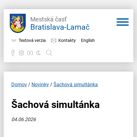
Mestská časť
Bratislava-Lamač
Textová verzia
Kontakty
English
Potrebujem vybaviť
Samospráva
Domov
/
Novinky
/
Šachová simultánka
Miestny úrad
Šachová simultánka
O Lamači
04.06.2026