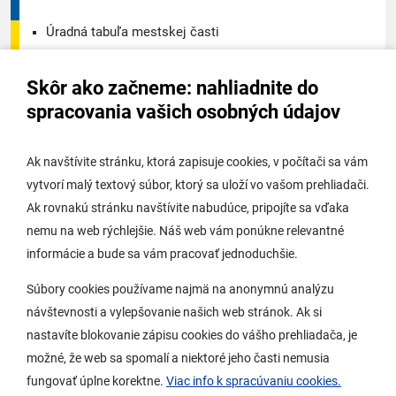
Úradná tabuľa mestskej časti
Úradná tabuľa - životné prostredie
Skôr ako začneme: nahliadnite do
Úradná tabuľa stavebného úradu
spracovania vašich osobných údajov
Digitálne mesto
Ak navštívite stránku, ktorá zapisuje cookies, v počítači sa vám
vytvorí malý textový súbor, ktorý sa uloží vo vašom prehliadači.
Potrebujem vybaviť
Ak rovnakú stránku navštívite nabudúce, pripojíte sa vďaka
nemu na web rýchlejšie. Náš web vám ponúkne relevantné
Samospráva
informácie a bude sa vám pracovať jednoduchšie.
Miestny úrad
Súbory cookies používame najmä na anonymnú analýzu
O Lamači
návštevnosti a vylepšovanie našich web stránok. Ak si
nastavíte blokovanie zápisu cookies do vášho prehliadača, je
možné, že web sa spomalí a niektoré jeho časti nemusia
Mobilná aplikácia
fungovať úplne korektne.
Viac info k spracúvaniu cookies.