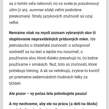
sa o tomto veľa nehovorí, no vo svete je
prázdninový
útlm
(z anj.
summer slide
) veľmi podrobne
preskúmaný. Straty jazykových zručností sú ozaj
veľké.
Nemáme však na mysli zoznam vybraných slov či
stupňovanie nepravidelných prídavných mien.
Ide
jednoducho o čitateľské zručnosti: o schopnosť
sústrediť sa na text a lepšie mu rozumieť, o
používanie slov, ktoré ďaleko presahujú to, čo bežne
používame v smskách. Nuž, toto sú zručnosti, ktoré
potrebujú tréning. A ak sa netrénujú, zvykne to končiť
pri priemerne sedemnástich hodinách telky za
týždeň.
Ale pozor – vy počas leta potrebujete pauzu!
A my nechceme, aby ste na prácu (a deti na školu)