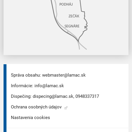
Správa obsahu:
webmaster@lamac.sk
Informácie:
info@lamac.sk
Dispečing:
dispecing@lamac.sk,
0948337317
Ochrana osobných údajov
Nastavenia cookies