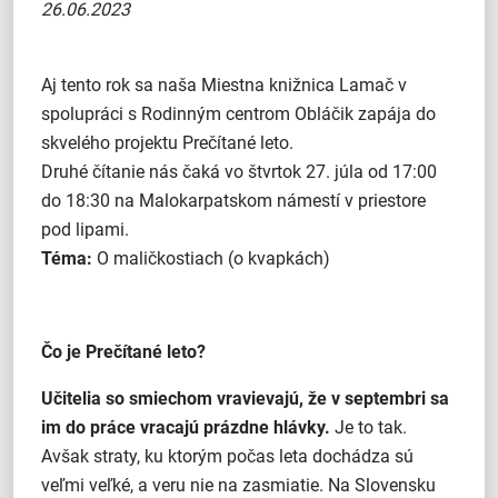
26.06.2023
Aj tento rok sa naša Miestna knižnica Lamač v
spolupráci s Rodinným centrom Obláčik zapája do
skvelého projektu Prečítané leto.
Druhé čítanie nás čaká vo štvrtok 27. júla od 17:00
do 18:30 na Malokarpatskom námestí v priestore
pod lipami.
Téma:
O maličkostiach (o kvapkách)
Čo je Prečítané leto?
Učitelia so smiechom vravievajú, že v septembri sa
im do práce vracajú prázdne hlávky.
Je to tak.
Avšak straty, ku ktorým počas leta dochádza sú
veľmi veľké, a veru nie na zasmiatie. Na Slovensku