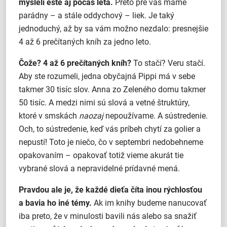
mysleli ešte aj počas leta.
Preto pre vás máme
parádny – a stále oddychový – liek. Je taký
jednoduchý, až by sa vám možno nezdalo: presnejšie
4 až 6 prečítaných kníh za jedno leto.
Čože? 4 až 6 prečítaných kníh?
To stačí? Veru stačí.
Aby ste rozumeli, jedna obyčajná Pippi má v sebe
takmer 30 tisíc slov. Anna zo Zeleného domu takmer
50 tisíc. A medzi nimi sú slová a vetné štruktúry,
ktoré v smskách
naozaj
nepoužívame. A sústredenie.
Och, to sústredenie, keď vás príbeh chytí za golier a
nepustí! Toto je niečo, čo v septembri nedobehneme
opakovaním – opakovať totiž vieme akurát tie
vybrané slová a nepravidelné prídavné mená.
Pravdou ale je, že každé dieťa číta inou rýchlosťou
a bavia ho iné témy.
Ak im knihy budeme nanucovať
iba preto, že v minulosti bavili nás alebo sa snažiť