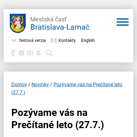
Mestská časť
Bratislava-Lamač
Textová verzia
Kontakty
English
Potrebujem vybaviť
Samospráva
Domov
/
Novinky
/
Pozývame vás na Prečítané leto
(27.7.)
Miestny úrad
Pozývame vás na
O Lamači
Prečítané leto (27.7.)