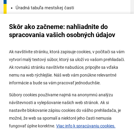
Úradná tabuľa mestskej časti
Úradná tabuľa - životné prostredie
Skôr ako začneme: nahliadnite do
Úradná tabuľa stavebného úradu
spracovania vašich osobných údajov
Digitálne mesto
Ak navštívite stránku, ktorá zapisuje cookies, v počítači sa vám
vytvorí malý textový súbor, ktorý sa uloží vo vašom prehliadači.
Potrebujem vybaviť
Ak rovnakú stránku navštívite nabudúce, pripojíte sa vďaka
nemu na web rýchlejšie. Náš web vám ponúkne relevantné
Samospráva
informácie a bude sa vám pracovať jednoduchšie.
Miestny úrad
Súbory cookies používame najmä na anonymnú analýzu
O Lamači
návštevnosti a vylepšovanie našich web stránok. Ak si
nastavíte blokovanie zápisu cookies do vášho prehliadača, je
možné, že web sa spomalí a niektoré jeho časti nemusia
Mobilná aplikácia
fungovať úplne korektne.
Viac info k spracúvaniu cookies.
Aktuality