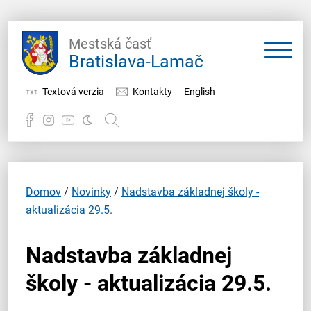
Mestská časť
Bratislava-Lamač
Textová verzia
Kontakty
English
Potrebujem vybaviť
Samospráva
Domov
/
Novinky
/
Nadstavba základnej školy -
aktualizácia 29.5.
Miestny úrad
Nadstavba základnej
O Lamači
školy - aktualizácia 29.5.