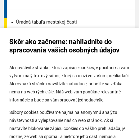
Úradná tabuľa mestskej časti
Úradná tabuľa - životné prostredie
Skôr ako začneme: nahliadnite do
Úradná tabuľa stavebného úradu
spracovania vašich osobných údajov
Digitálne mesto
Ak navštívite stránku, ktorá zapisuje cookies, v počítači sa vám
vytvorí malý textový súbor, ktorý sa uloží vo vašom prehliadači.
Potrebujem vybaviť
Ak rovnakú stránku navštívite nabudúce, pripojíte sa vďaka
nemu na web rýchlejšie. Náš web vám ponúkne relevantné
Samospráva
informácie a bude sa vám pracovať jednoduchšie.
Miestny úrad
Súbory cookies používame najmä na anonymnú analýzu
O Lamači
návštevnosti a vylepšovanie našich web stránok. Ak si
nastavíte blokovanie zápisu cookies do vášho prehliadača, je
možné, že web sa spomalí a niektoré jeho časti nemusia