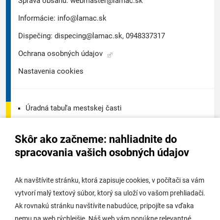
Správa obsahu:
webmaster@lamac.sk
Informácie:
info@lamac.sk
Dispečing:
dispecing@lamac.sk,
0948337317
Ochrana osobných údajov
Nastavenia cookies
Úradná tabuľa mestskej časti
Úradná tabuľa - životné prostredie
Skôr ako začneme: nahliadnite do
Úradná tabuľa stavebného úradu
spracovania vašich osobných údajov
Digitálne mesto
Ak navštívite stránku, ktorá zapisuje cookies, v počítači sa vám
vytvorí malý textový súbor, ktorý sa uloží vo vašom prehliadači.
Potrebujem vybaviť
Ak rovnakú stránku navštívite nabudúce, pripojíte sa vďaka
nemu na web rýchlejšie. Náš web vám ponúkne relevantné
Samospráva