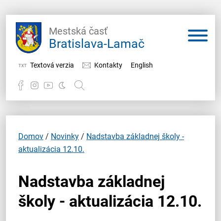
Mestská časť
Bratislava-Lamač
Textová verzia
Kontakty
English
Potrebujem vybaviť
Samospráva
Domov
/
Novinky
/
Nadstavba základnej školy -
aktualizácia 12.10.
Miestny úrad
Nadstavba základnej
O Lamači
školy - aktualizácia 12.10.