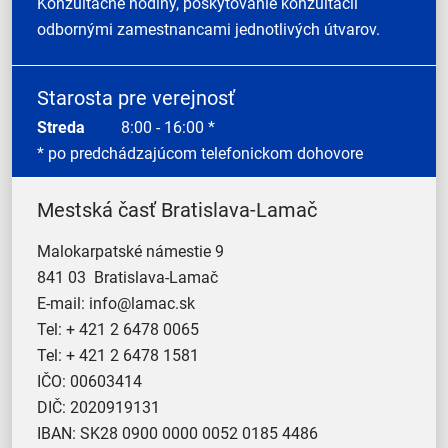
Konzultačné hodiny, poskytovanie konzultácií
odbornými zamestnancami jednotlivých útvarov.
Starosta pre verejnosť
Streda
8:00 - 16:00 *
* po predchádzajúcom telefonickom dohovore
Mestská časť Bratislava-Lamač
Malokarpatské námestie 9
841 03 Bratislava-Lamač
E-mail:
info@lamac.sk
Tel:
+ 421 2 6478 0065
Tel:
+ 421 2 6478 1581
IČO: 00603414
DIČ: 2020919131
IBAN: SK28 0900 0000 0052 0185 4486