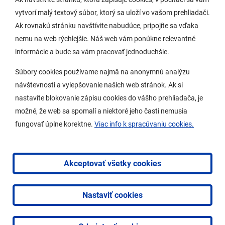
vytvorí malý textový súbor, ktorý sa uloží vo vašom prehliadači.
Potrebujem vybaviť
Ak rovnakú stránku navštívite nabudúce, pripojíte sa vďaka
nemu na web rýchlejšie. Náš web vám ponúkne relevantné
Samospráva
informácie a bude sa vám pracovať jednoduchšie.
Miestny úrad
Súbory cookies používame najmä na anonymnú analýzu
O Lamači
návštevnosti a vylepšovanie našich web stránok. Ak si
nastavíte blokovanie zápisu cookies do vášho prehliadača, je
možné, že web sa spomalí a niektoré jeho časti nemusia
Mobilná aplikácia
fungovať úplne korektne.
Viac info k spracúvaniu cookies.
Aktuality
Kontakty
Akceptovať všetky cookies
Vyhlásenie o prístupnosti
Nastaviť cookies
2026 © Mestská časť Bratislava-Lamač
|
Tvorba web
stránok
a
redakčný systém
od
AlejTech, spol. s r.o.