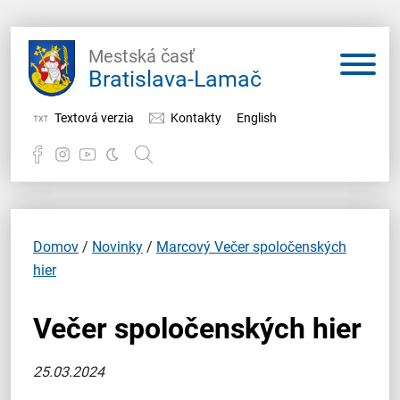
Mestská časť
Bratislava-Lamač
Textová verzia
Kontakty
English
Potrebujem vybaviť
Samospráva
Domov
/
Novinky
/
Marcový Večer spoločenských
hier
Miestny úrad
Večer spoločenských hier
O Lamači
25.03.2024