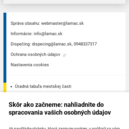
Správa obsahu:
webmaster@lamac.sk
Informácie:
info@lamac.sk
Dispečing:
dispecing@lamac.sk,
0948337317
Ochrana osobných údajov
Nastavenia cookies
Úradná tabuľa mestskej časti
Úradná tabuľa - životné prostredie
Skôr ako začneme: nahliadnite do
Úradná tabuľa stavebného úradu
spracovania vašich osobných údajov
Digitálne mesto
Ak navštívite stránku, ktorá zapisuje cookies, v počítači sa vám