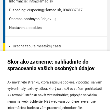
Informácie:
info@lamac.sk
Dispečing:
dispecing@lamac.sk,
0948337317
Ochrana osobných údajov
Nastavenia cookies
Úradná tabuľa mestskej časti
Úradná tabuľa - životné prostredie
Skôr ako začneme: nahliadnite do
Úradná tabuľa stavebného úradu
spracovania vašich osobných údajov
Digitálne mesto
Ak navštívite stránku, ktorá zapisuje cookies, v počítači sa vám
vytvorí malý textový súbor, ktorý sa uloží vo vašom prehliadači.
Potrebujem vybaviť
Ak rovnakú stránku navštívite nabudúce, pripojíte sa vďaka
nemu na web rýchlejšie. Náš web vám ponúkne relevantné
Samospráva
informácie a bude sa vám pracovať jednoduchšie.