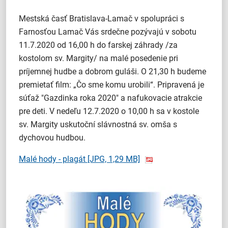
Mestská časť Bratislava-Lamač v spolupráci s
Farnosťou Lamač Vás srdečne pozývajú v sobotu
11.7.2020 od 16,00 h do farskej záhrady /za
kostolom sv. Margity/ na malé posedenie pri
príjemnej hudbe a dobrom guláši. O 21,30 h budeme
premietať film: „Čo sme komu urobili“. Pripravená je
súťaž "Gazdinka roka 2020" a nafukovacie atrakcie
pre deti. V nedeľu 12.7.2020 o 10,00 h sa v kostole
sv. Margity uskutoční slávnostná sv. omša s
dychovou hudbou.
Malé hody - plagát
[JPG, 1,29 MB]