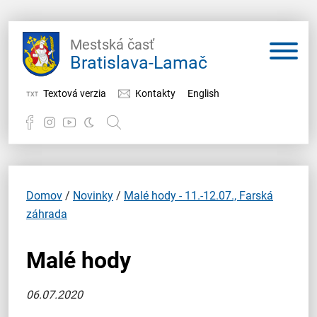
Mestská časť
Bratislava-Lamač
Textová verzia
Kontakty
English
Potrebujem vybaviť
Samospráva
Domov
/
Novinky
/
Malé hody - 11.-12.07., Farská
záhrada
Miestny úrad
Malé hody
O Lamači
06.07.2020