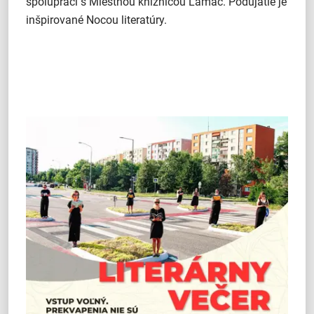
spolupráci s Miestnou knižnicou Lamač. Podujatie je
inšpirované Nocou literatúry.