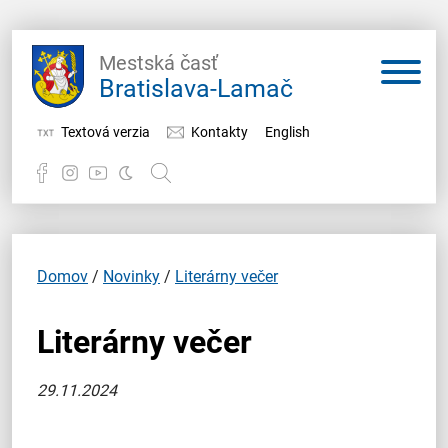
Mestská časť
Bratislava-Lamač
Textová verzia
Kontakty
English
Potrebujem vybaviť
Samospráva
Domov
/
Novinky
/
Literárny večer
Miestny úrad
Literárny večer
O Lamači
29.11.2024