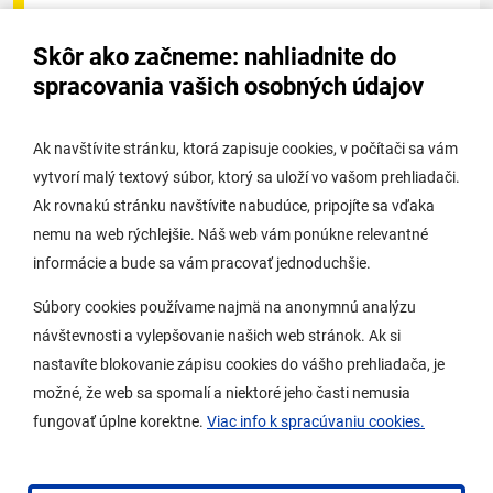
Úradná tabuľa - životné prostredie
Skôr ako začneme: nahliadnite do
Úradná tabuľa stavebného úradu
spracovania vašich osobných údajov
Digitálne mesto
Ak navštívite stránku, ktorá zapisuje cookies, v počítači sa vám
vytvorí malý textový súbor, ktorý sa uloží vo vašom prehliadači.
Potrebujem vybaviť
Ak rovnakú stránku navštívite nabudúce, pripojíte sa vďaka
nemu na web rýchlejšie. Náš web vám ponúkne relevantné
Samospráva
informácie a bude sa vám pracovať jednoduchšie.
Miestny úrad
Súbory cookies používame najmä na anonymnú analýzu
O Lamači
návštevnosti a vylepšovanie našich web stránok. Ak si
nastavíte blokovanie zápisu cookies do vášho prehliadača, je
možné, že web sa spomalí a niektoré jeho časti nemusia
Mobilná aplikácia
fungovať úplne korektne.
Viac info k spracúvaniu cookies.
Aktuality
Kontakty