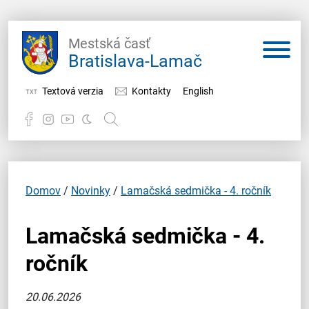
Mestská časť
Bratislava-Lamač
Textová verzia
Kontakty
English
Potrebujem vybaviť
Samospráva
Domov
/
Novinky
/
Lamačská sedmička - 4. ročník
Miestny úrad
Lamačská sedmička - 4.
O Lamači
ročník
20.06.2026