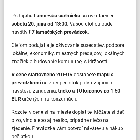
Podujatie
Lamačská sedmička
sa uskutoční
v
sobotu 20. júna od 13:00
. Vašou úlohou bude
navštíviť
7 lamačských prevádzok
.
Cieľom podujatia je oživovanie susedstiev, podpora
lokálnej ekonomiky, miestnych predajcov, lokálnych
značiek a budovanie komunitnej súdržnosti.
V cene štartovného 20 EUR
dostanete
mapu s
prevádzkami
na zber pečiatok potvrdzujúcich
návštevu zariadenia,
tričko a 10 kupónov po 1,50
EUR
určených na konzumáciu.
Rozdiel v cene si na mieste doplatíte. Môžete si dať
pivo, víno alebo aj nealko, prípadne niečo na
zjedenie. Prevádzka vám potvrdí návštevu a nákup
pečiatkou.