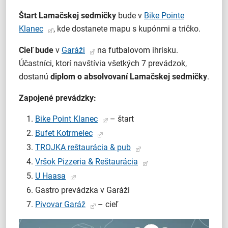
Štart Lamačskej sedmičky
bude v
Bike Pointe
Klanec
, kde dostanete mapu s kupónmi a tričko.
Cieľ bude
v
Garáži
na futbalovom ihrisku.
Účastníci, ktorí navštívia všetkých 7 prevádzok,
dostanú
diplom o absolvovaní Lamačskej sedmičky
.
Zapojené prevádzky:
Bike Point Klanec
– štart
Bufet Kotrmelec
TROJKA reštaurácia & pub
Vršok Pizzeria & Reštaurácia
U Haasa
Gastro prevádzka v Garáži
Pivovar Garáž
– cieľ