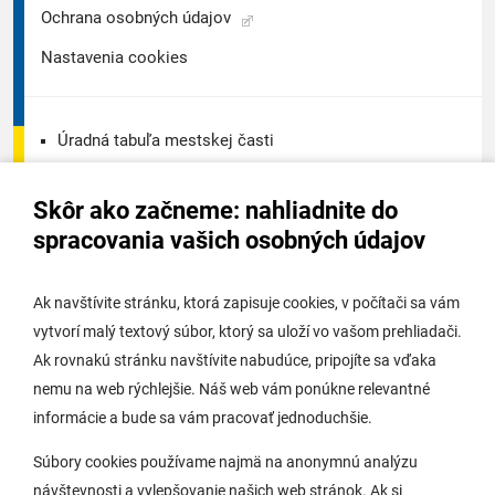
Ochrana osobných údajov
Nastavenia cookies
Úradná tabuľa mestskej časti
Úradná tabuľa - životné prostredie
Skôr ako začneme: nahliadnite do
Úradná tabuľa stavebného úradu
spracovania vašich osobných údajov
Digitálne mesto
Ak navštívite stránku, ktorá zapisuje cookies, v počítači sa vám
vytvorí malý textový súbor, ktorý sa uloží vo vašom prehliadači.
Potrebujem vybaviť
Ak rovnakú stránku navštívite nabudúce, pripojíte sa vďaka
nemu na web rýchlejšie. Náš web vám ponúkne relevantné
Samospráva
informácie a bude sa vám pracovať jednoduchšie.
Miestny úrad
Súbory cookies používame najmä na anonymnú analýzu
O Lamači
návštevnosti a vylepšovanie našich web stránok. Ak si