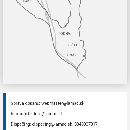
Správa obsahu:
webmaster@lamac.sk
Informácie:
info@lamac.sk
Dispečing:
dispecing@lamac.sk,
0948337317