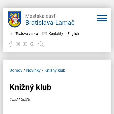
Mestská časť
Bratislava-Lamač
Textová verzia
Kontakty
English
Potrebujem vybaviť
Samospráva
Domov
/
Novinky
/
Knižný klub
Miestny úrad
Knižný klub
O Lamači
15.04.2026