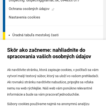
Dispečing:
dispecing@lamac.sk,
0948337317
Ochrana osobných údajov
Nastavenia cookies
Úradná tabuľa mestskej časti
Úradná tabuľa - životné prostredie
Skôr ako začneme: nahliadnite do
Úradná tabuľa stavebného úradu
spracovania vašich osobných údajov
Digitálne mesto
Ak navštívite stránku, ktorá zapisuje cookies, v počítači sa vám
vytvorí malý textový súbor, ktorý sa uloží vo vašom prehliadači.
Potrebujem vybaviť
Ak rovnakú stránku navštívite nabudúce, pripojíte sa vďaka
nemu na web rýchlejšie. Náš web vám ponúkne relevantné
Samospráva
informácie a bude sa vám pracovať jednoduchšie.
Miestny úrad
Súbory cookies používame najmä na anonymnú analýzu