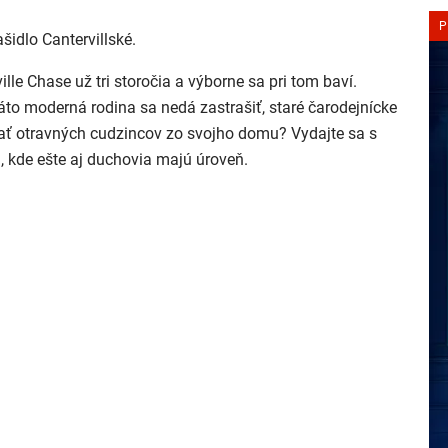
P
idlo Cantervillské.
ille Chase už tri storočia a výborne sa pri tom baví.
o moderná rodina sa nedá zastrašiť, staré čarodejnícke
stať otravných cudzincov zo svojho domu? Vydajte sa s
, kde ešte aj duchovia majú úroveň.