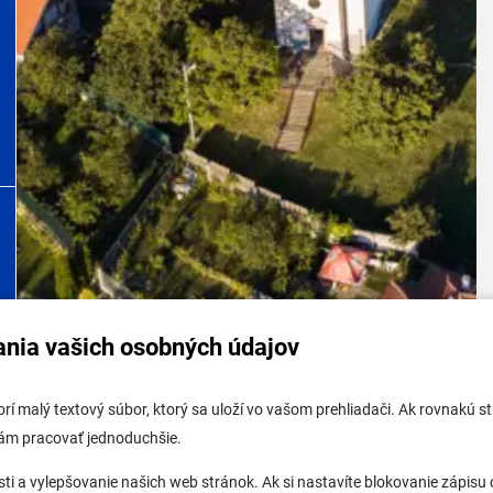
ania vašich osobných údajov
tabuľa mestskej časti
Potrebujem vybaviť
tvorí malý textový súbor, ktorý sa uloží vo vašom prehliadači. Ak rovnakú
tabuľa - životné prostredie
Samospráva
vám pracovať jednoduchšie.
 tabuľa stavebného úradu
Miestny úrad
a vylepšovanie našich web stránok. Ak si nastavíte blokovanie zápisu c