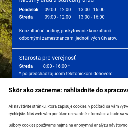
Pondelok
09:00 - 12:00
13:00 - 16:00
Streda
09:00 - 12:00
13:00 - 16:00
Konzultačné hodiny, poskytovanie konzultácií
odbornými zamestnancami jednotlivých útvarov.
Starosta pre verejnosť
Streda
8:00 - 16:00 *
* po predchádzajúcom telefonickom dohovore
Skôr ako začneme: nahliadnite do spracov
Správa obsahu:
webmaster@lamac.sk
Úradná 
Ak navštívite stránku, ktorá zapisuje cookies, v počítači sa vám vy
Informácie:
info@lamac.sk
Úradná 
rýchlejšie. Náš web vám ponúkne relevantné informácie a bude sa 
Dispečing:
dispecing@lamac.sk,
Úradná
Súbory cookies používame najmä na anonymnú analýzu návštevnosti 
0948337317