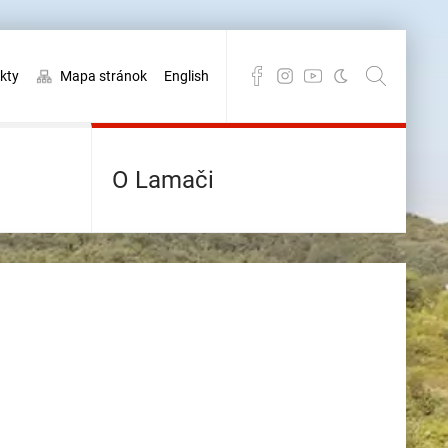
kty
Mapa stránok
English
O Lamači