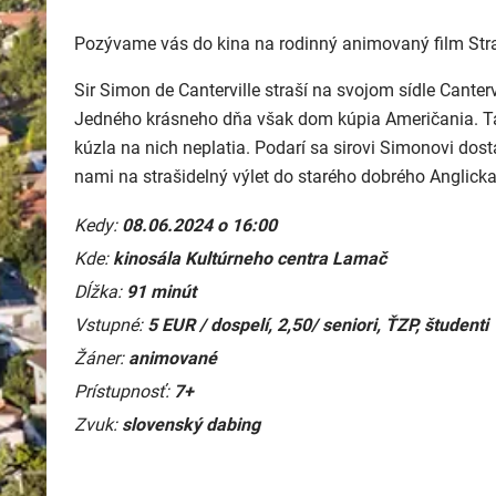
Pozývame vás do kina na rodinný animovaný film Straš
Sir Simon de Canterville straší na svojom sídle Canterv
Jedného krásneho dňa však dom kúpia Američania. Tát
kúzla na nich neplatia. Podarí sa sirovi Simonovi do
nami na strašidelný výlet do starého dobrého Anglicka
Kedy:
08.06.2024 o 16:00
Kde:
kinosála Kultúrneho centra Lamač
Dĺžka:
91 minút
Vstupné:
5 EUR / dospelí, 2,50/ seniori, ŤZP, študenti
Žáner:
animované
Prístupnosť:
7+
Zvuk:
slovenský dabing