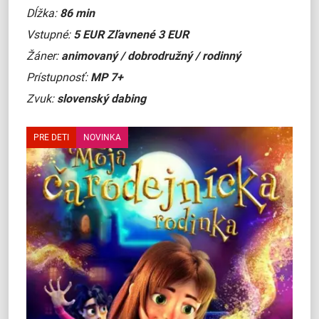
Dĺžka:
86 min
Vstupné:
5 EUR Zľavnené 3 EUR
Žáner:
animovaný / dobrodružný / rodinný
Prístupnosť:
MP 7+
Zvuk:
slovenský dabing
PRE DETI
NOVINKA