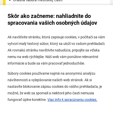
Úradná tabuľa mestskej časti
Úradná tabuľa - životné prostredie
Skôr ako začneme: nahliadnite do
Úradná tabuľa stavebného úradu
spracovania vašich osobných údajov
Digitálne mesto
Ak navštívite stránku, ktorá zapisuje cookies, v počítači sa vám
vytvorí malý textový súbor, ktorý sa uloží vo vašom prehliadači.
Potrebujem vybaviť
Ak rovnakú stránku navštívite nabudúce, pripojíte sa vďaka
nemu na web rýchlejšie. Náš web vám ponúkne relevantné
Samospráva
informácie a bude sa vám pracovať jednoduchšie.
Miestny úrad
Súbory cookies používame najmä na anonymnú analýzu
O Lamači
návštevnosti a vylepšovanie našich web stránok. Ak si
nastavíte blokovanie zápisu cookies do vášho prehliadača, je
možné, že web sa spomalí a niektoré jeho časti nemusia
Mobilná aplikácia
fungovať úplne korektne.
Viac info k spracúvaniu cookies.
Aktuality