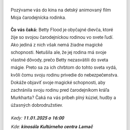
Pozývame vás do kina na detský animovaný film
Moja čarodejnícka rodinka.
Čo vás čaká:
Betty Flood je obyčajné dievča, ktoré
žije so svojou čarodejníckou rodinou vo svete ľudí.
Ako jediná z nich však nemá žiadne magické
schopnosti. Netušila ale, že jej rodina má svoje
vlastné dôvody, prečo Betty nezasvätili do sveta
mágie. Preto sa za ich chrbtom do tohto sveta vydá,
kvôli čomu svoju rodinu privedie do nebezpečenstva.
Dokáže objaviť svoje magické schopnosti, aby
zachránila svoju rodinu pred čarodejníkom kráľa
Murkharta? Čaká na vás príbeh plný kúziel, hudby a
úžasných dobrodružstiev.
Kedy:
11.01.2025 o 16:00
Kde:
kinosála Kultúrneho centra Lamač