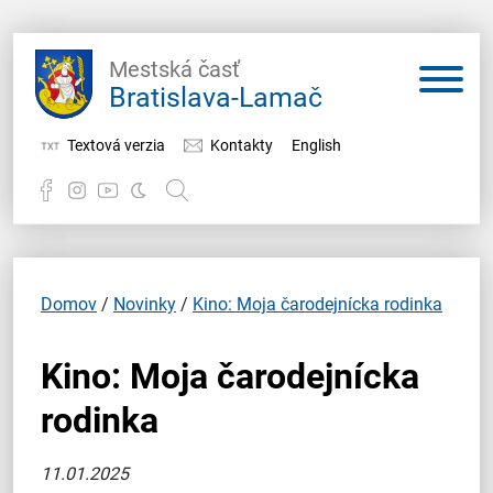
Mestská časť
Bratislava-Lamač
Textová verzia
Kontakty
English
Potrebujem vybaviť
Samospráva
Domov
/
Novinky
/
Kino: Moja čarodejnícka rodinka
Miestny úrad
Kino: Moja čarodejnícka
O Lamači
rodinka
11.01.2025