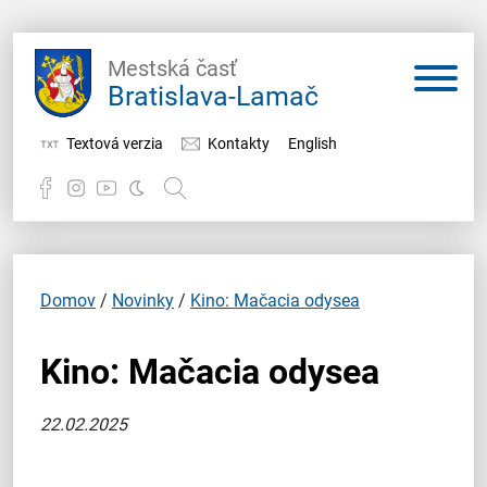
Mestská časť
Bratislava-Lamač
Textová verzia
Kontakty
English
Potrebujem vybaviť
Samospráva
Domov
/
Novinky
/
Kino: Mačacia odysea
Miestny úrad
Kino: Mačacia odysea
O Lamači
22.02.2025