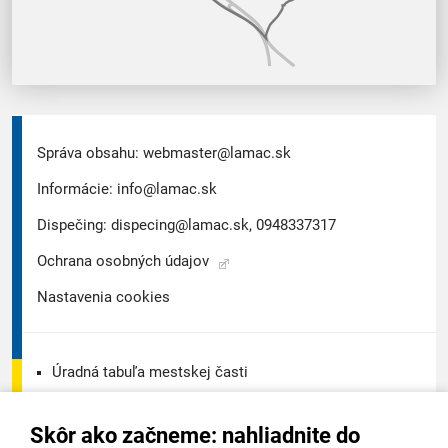
Správa obsahu:
webmaster@lamac.sk
Informácie:
info@lamac.sk
Dispečing:
dispecing@lamac.sk,
0948337317
Ochrana osobných údajov
Nastavenia cookies
Úradná tabuľa mestskej časti
Úradná tabuľa - životné prostredie
Skôr ako začneme: nahliadnite do