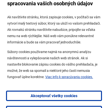
Úradná tabuľa stavebného úradu
spracovania vašich osobných údajov
Digitálne mesto
Ak navštívite stránku, ktorá zapisuje cookies, v počítači sa vám
vytvorí malý textový súbor, ktorý sa uloží vo vašom prehliadači.
Potrebujem vybaviť
Ak rovnakú stránku navštívite nabudúce, pripojíte sa vďaka
nemu na web rýchlejšie. Náš web vám ponúkne relevantné
Samospráva
informácie a bude sa vám pracovať jednoduchšie.
Miestny úrad
Súbory cookies používame najmä na anonymnú analýzu
O Lamači
návštevnosti a vylepšovanie našich web stránok. Ak si
nastavíte blokovanie zápisu cookies do vášho prehliadača, je
možné, že web sa spomalí a niektoré jeho časti nemusia
Mobilná aplikácia
fungovať úplne korektne.
Viac info k spracúvaniu cookies.
Aktuality
Kontakty
Akceptovať všetky cookies
Vyhlásenie o prístupnosti