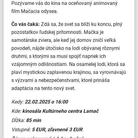
Pozývame vás do kina na oceňovaný animovaný
film Mačacia odysea.
Čo vás čaká:
Zdá sa, že svet sa blíži ku koncu, plný
pozostatkov ľudskej prítomnosti. Mačka je
samotárske zviera, ale keď jej domov zničí veľká
povodeň, nájde útočisko na lodi obývanej rôznymi
druhmi, s ktorými sa musí spojiť napriek ich
vzájomným odlišnostiam. Na osamelej lodi, ktorá sa
plaví mystickou zaplavenou krajinou, sa vyrovnávajú
s výzvami a nebezpečenstvami, ktoré prináša
adaptácia na tento nový svet.
Kedy:
22.02.2025 o 16:00
Kde:
kinosála Kultúrneho centra Lamač
Dĺžka:
85 min
Vstupné:
5 EUR, zľavnené 3 EUR