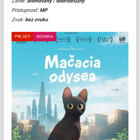
Žáner:
animovaný / dobrodružný
Prístupnosť:
MP
Zvuk:
bez zvuku
PRE DETI
NOVINKA