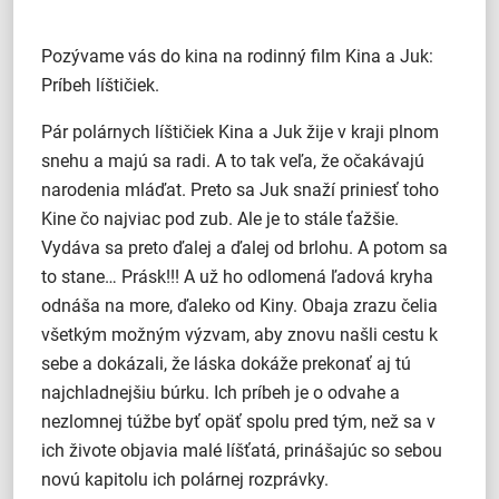
Pozývame vás do kina na rodinný film Kina a Juk:
Príbeh líštičiek.
Pár polárnych líštičiek Kina a Juk žije v kraji plnom
snehu a majú sa radi. A to tak veľa, že očakávajú
narodenia mláďat. Preto sa Juk snaží priniesť toho
Kine čo najviac pod zub. Ale je to stále ťažšie.
Vydáva sa preto ďalej a ďalej od brlohu. A potom sa
to stane… Prásk!!! A už ho odlomená ľadová kryha
odnáša na more, ďaleko od Kiny. Obaja zrazu čelia
všetkým možným výzvam, aby znovu našli cestu k
sebe a dokázali, že láska dokáže prekonať aj tú
najchladnejšiu búrku. Ich príbeh je o odvahe a
nezlomnej túžbe byť opäť spolu pred tým, než sa v
ich živote objavia malé líšťatá, prinášajúc so sebou
novú kapitolu ich polárnej rozprávky.