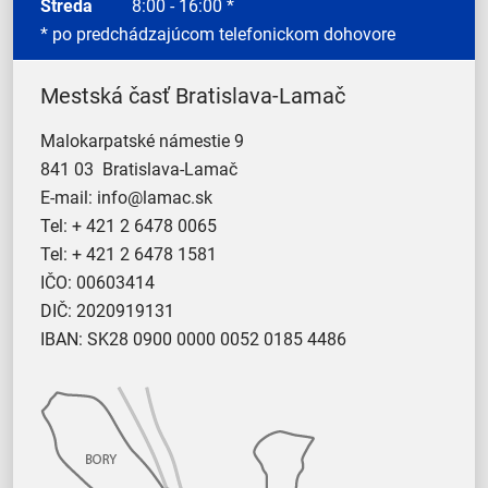
Streda
8:00 - 16:00 *
* po predchádzajúcom telefonickom dohovore
Mestská časť Bratislava-Lamač
Malokarpatské námestie 9
841 03 Bratislava-Lamač
E-mail:
info@lamac.sk
Tel:
+ 421 2 6478 0065
Tel:
+ 421 2 6478 1581
IČO: 00603414
DIČ: 2020919131
IBAN: SK28 0900 0000 0052 0185 4486