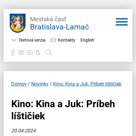
Mestská časť
Bratislava-Lamač
Textová verzia
Kontakty
English
Potrebujem vybaviť
Samospráva
Domov
/
Novinky
/
Kino: Kina a Juk: Príbeh líštičiek
Miestny úrad
Kino: Kina a Juk: Príbeh
O Lamači
líštičiek
20.04.2024