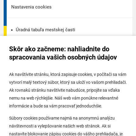
Nastavenia cookies
Úradná tabuľa mestskej časti
Úradná tabuľa - životné prostredie
Skôr ako začneme: nahliadnite do
Úradná tabuľa stavebného úradu
spracovania vašich osobných údajov
Digitálne mesto
Ak navštívite stránku, ktorá zapisuje cookies, v počítači sa vám
vytvorí malý textový súbor, ktorý sa uloží vo vašom prehliadači.
Potrebujem vybaviť
Ak rovnakú stránku navštívite nabudúce, pripojíte sa vďaka
nemu na web rýchlejšie. Náš web vám ponúkne relevantné
Samospráva
informácie a bude sa vám pracovať jednoduchšie.
Miestny úrad
Súbory cookies používame najmä na anonymnú analýzu
O Lamači
návštevnosti a vylepšovanie našich web stránok. Ak si
nastavíte blokovanie zápisu cookies do vášho prehliadača, je