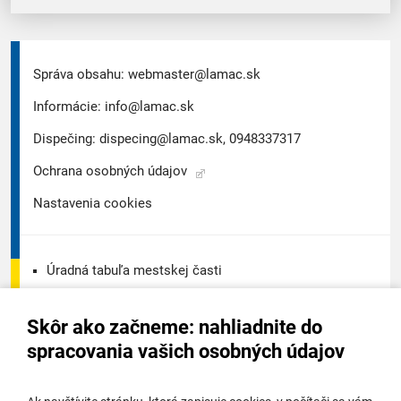
Správa obsahu:
webmaster@lamac.sk
Informácie:
info@lamac.sk
Dispečing:
dispecing@lamac.sk,
0948337317
Ochrana osobných údajov
Nastavenia cookies
Úradná tabuľa mestskej časti
Úradná tabuľa - životné prostredie
Skôr ako začneme: nahliadnite do
Úradná tabuľa stavebného úradu
spracovania vašich osobných údajov
Digitálne mesto