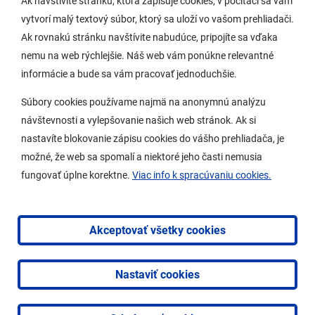
Ak navštívite stránku, ktorá zapisuje cookies, v počítači sa vám
vytvorí malý textový súbor, ktorý sa uloží vo vašom prehliadači.
Potrebujem vybaviť
Ak rovnakú stránku navštívite nabudúce, pripojíte sa vďaka
nemu na web rýchlejšie. Náš web vám ponúkne relevantné
Samospráva
informácie a bude sa vám pracovať jednoduchšie.
Miestny úrad
Súbory cookies používame najmä na anonymnú analýzu
O Lamači
návštevnosti a vylepšovanie našich web stránok. Ak si
nastavíte blokovanie zápisu cookies do vášho prehliadača, je
možné, že web sa spomalí a niektoré jeho časti nemusia
Mobilná aplikácia
fungovať úplne korektne.
Viac info k spracúvaniu cookies.
Aktuality
Kontakty
Akceptovať všetky cookies
Vyhlásenie o prístupnosti
Nastaviť cookies
2026 © Mestská časť Bratislava-Lamač
|
Tvorba web
stránok
a
redakčný systém
od
AlejTech, spol. s r.o.