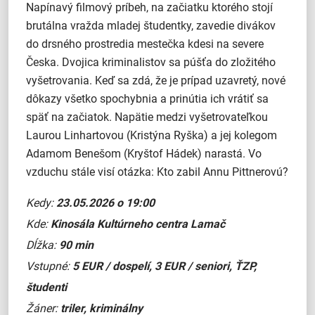
Napínavý filmový príbeh, na začiatku ktorého stojí
brutálna vražda mladej študentky, zavedie divákov
do drsného prostredia mestečka kdesi na severe
Česka. Dvojica kriminalistov sa púšťa do zložitého
vyšetrovania. Keď sa zdá, že je prípad uzavretý, nové
dôkazy všetko spochybnia a prinútia ich vrátiť sa
späť na začiatok. Napätie medzi vyšetrovateľkou
Laurou Linhartovou (Kristýna Ryška) a jej kolegom
Adamom Benešom (Kryštof Hádek) narastá. Vo
vzduchu stále visí otázka: Kto zabil Annu Pittnerovú?
Kedy:
23.05.2026 o 19:00
Kde:
Kinosála Kultúrneho centra Lamač
Dĺžka:
90 min
Vstupné:
5 EUR / dospelí, 3 EUR / seniori, ŤZP,
študenti
Žáner:
triler, kriminálny