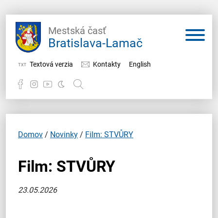
Mestská časť
Bratislava-Lamač
Textová verzia
Kontakty
English
Potrebujem vybaviť
Samospráva
Domov
/
Novinky
/
Film: STVŮRY
Miestny úrad
Film: STVŮRY
O Lamači
23.05.2026