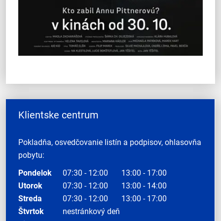
Klientske centrum
Pokladňa, osvedčovanie listín a podpisov, ohlasovňa
pobytu:
Pondelok
07:30 - 12:00
13:00 - 17:00
Utorok
07:30 - 12:00
13:00 - 14:00
Streda
07:30 - 12:00
13:00 - 17:00
Štvrtok
nestránkový deň