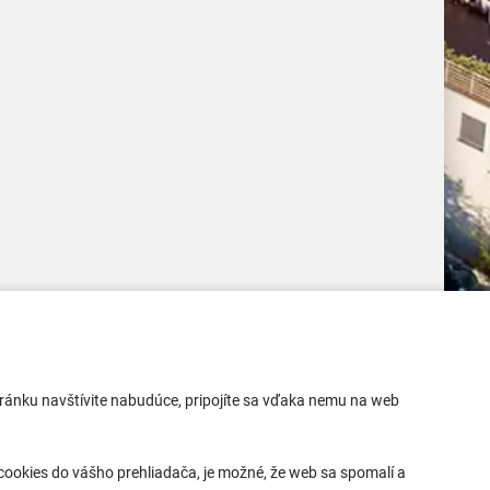
Mobilná aplikácia
 stránku navštívite nabudúce, pripojíte sa vďaka nemu na web
Aktuality
Kontakty
ookies do vášho prehliadača, je možné, že web sa spomalí a