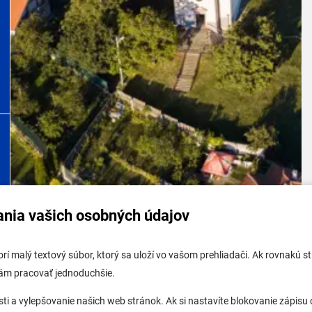
ania vašich osobných údajov
tabuľa mestskej časti
Potrebujem vybaviť
tvorí malý textový súbor, ktorý sa uloží vo vašom prehliadači. Ak rovnakú
tabuľa - životné prostredie
Samospráva
vám pracovať jednoduchšie.
 tabuľa stavebného úradu
Miestny úrad
a vylepšovanie našich web stránok. Ak si nastavíte blokovanie zápisu c