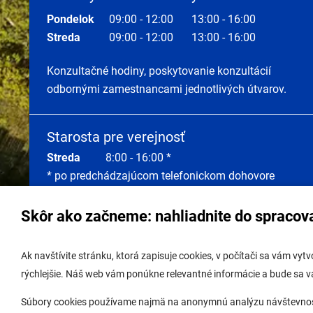
Pondelok
09:00 - 12:00
13:00 - 16:00
Streda
09:00 - 12:00
13:00 - 16:00
Konzultačné hodiny, poskytovanie konzultácií
odbornými zamestnancami jednotlivých útvarov.
Starosta pre verejnosť
Streda
8:00 - 16:00 *
* po predchádzajúcom telefonickom dohovore
Skôr ako začneme: nahliadnite do spracov
Správa obsahu:
webmaster@lamac.sk
Úradná 
Ak navštívite stránku, ktorá zapisuje cookies, v počítači sa vám vy
Informácie:
info@lamac.sk
Úradná 
rýchlejšie. Náš web vám ponúkne relevantné informácie a bude sa 
Dispečing:
dispecing@lamac.sk,
Úradná
Súbory cookies používame najmä na anonymnú analýzu návštevnosti 
0948337317