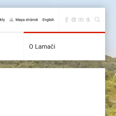
kty
Mapa stránok
English
O Lamači