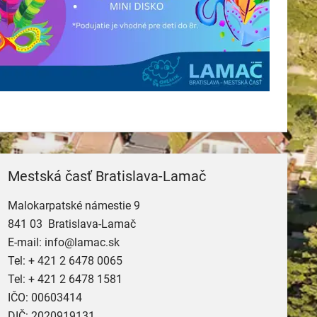
Mestská časť Bratislava-Lamač
Malokarpatské námestie 9
841 03 Bratislava-Lamač
E-mail:
info@lamac.sk
Tel:
+ 421 2 6478 0065
Tel:
+ 421 2 6478 1581
IČO: 00603414
DIČ: 2020919131