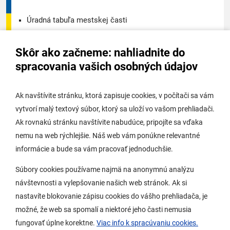
Úradná tabuľa mestskej časti
Úradná tabuľa - životné prostredie
Skôr ako začneme: nahliadnite do
Úradná tabuľa stavebného úradu
spracovania vašich osobných údajov
Digitálne mesto
Ak navštívite stránku, ktorá zapisuje cookies, v počítači sa vám
vytvorí malý textový súbor, ktorý sa uloží vo vašom prehliadači.
Potrebujem vybaviť
Ak rovnakú stránku navštívite nabudúce, pripojíte sa vďaka
nemu na web rýchlejšie. Náš web vám ponúkne relevantné
Samospráva
informácie a bude sa vám pracovať jednoduchšie.
Miestny úrad
Súbory cookies používame najmä na anonymnú analýzu
O Lamači
návštevnosti a vylepšovanie našich web stránok. Ak si
nastavíte blokovanie zápisu cookies do vášho prehliadača, je
možné, že web sa spomalí a niektoré jeho časti nemusia
Mobilná aplikácia
fungovať úplne korektne.
Viac info k spracúvaniu cookies.