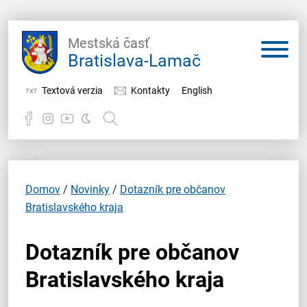
Mestská časť
Bratislava-Lamač
Textová verzia
Kontakty
English
Potrebujem vybaviť
Samospráva
Domov
/
Novinky
/
Dotazník pre občanov
Bratislavského kraja
Miestny úrad
Dotazník pre občanov
O Lamači
Bratislavského kraja