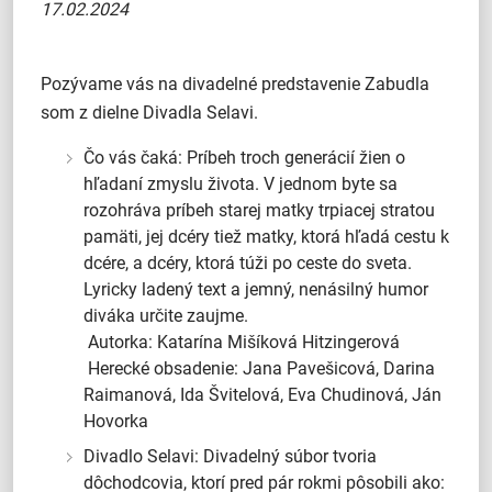
17.02.2024
Pozývame vás na divadelné predstavenie Zabudla
som z dielne Divadla Selavi.
Čo vás čaká: Príbeh troch generácií žien o
hľadaní zmyslu života. V jednom byte sa
rozohráva príbeh starej matky trpiacej stratou
pamäti, jej dcéry tiež matky, ktorá hľadá cestu k
dcére, a dcéry, ktorá túži po ceste do sveta.
Lyricky ladený text a jemný, nenásilný humor
diváka určite zaujme.
Autorka: Katarína Mišíková Hitzingerová
Herecké obsadenie: Jana Pavešicová, Darina
Raimanová, Ida Švitelová, Eva Chudinová, Ján
Hovorka
Divadlo Selavi: Divadelný súbor tvoria
dôchodcovia, ktorí pred pár rokmi pôsobili ako: