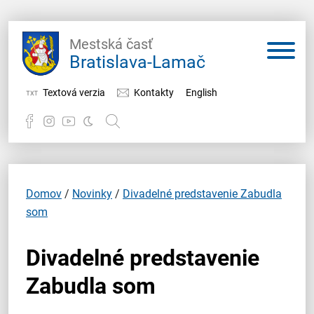
Mestská časť
Bratislava-Lamač
Textová verzia
Kontakty
English
Potrebujem vybaviť
Samospráva
Domov
/
Novinky
/
Divadelné predstavenie Zabudla
som
Miestny úrad
Divadelné predstavenie
O Lamači
Zabudla som