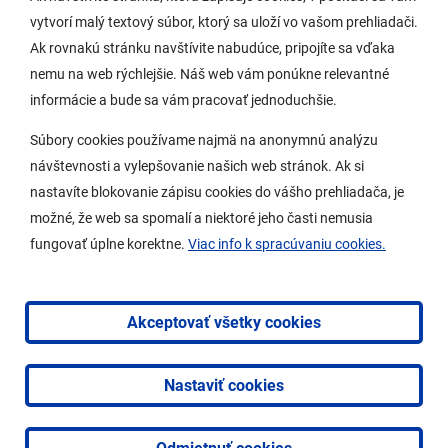
vytvorí malý textový súbor, ktorý sa uloží vo vašom prehliadači.
Potrebujem vybaviť
Ak rovnakú stránku navštívite nabudúce, pripojíte sa vďaka
nemu na web rýchlejšie. Náš web vám ponúkne relevantné
Samospráva
informácie a bude sa vám pracovať jednoduchšie.
Miestny úrad
Súbory cookies používame najmä na anonymnú analýzu
O Lamači
návštevnosti a vylepšovanie našich web stránok. Ak si
nastavíte blokovanie zápisu cookies do vášho prehliadača, je
možné, že web sa spomalí a niektoré jeho časti nemusia
Mobilná aplikácia
fungovať úplne korektne.
Viac info k spracúvaniu cookies.
Aktuality
Kontakty
Akceptovať všetky cookies
Vyhlásenie o prístupnosti
Nastaviť cookies
2026 © Mestská časť Bratislava-Lamač
|
Tvorba web
stránok
a
redakčný systém
od
AlejTech, spol. s r.o.