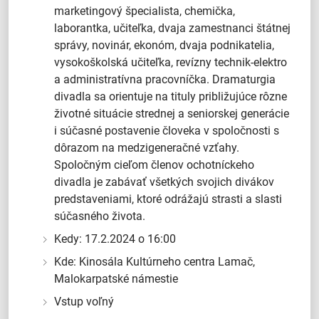
marketingový špecialista, chemička,
laborantka, učiteľka, dvaja zamestnanci štátnej
správy, novinár, ekonóm, dvaja podnikatelia,
vysokoškolská učiteľka, revízny technik-elektro
a administratívna pracovníčka. Dramaturgia
divadla sa orientuje na tituly približujúce rôzne
životné situácie strednej a seniorskej generácie
i súčasné postavenie človeka v spoločnosti s
dôrazom na medzigeneračné vzťahy.
Spoločným cieľom členov ochotníckeho
divadla je zabávať všetkých svojich divákov
predstaveniami, ktoré odrážajú strasti a slasti
súčasného života.
Kedy: 17.2.2024 o 16:00
Kde: Kinosála Kultúrneho centra Lamač,
Malokarpatské námestie
Vstup voľný