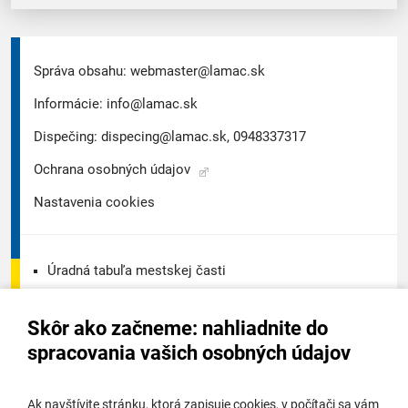
Správa obsahu:
webmaster@lamac.sk
Informácie:
info@lamac.sk
Dispečing:
dispecing@lamac.sk,
0948337317
Ochrana osobných údajov
Nastavenia cookies
Úradná tabuľa mestskej časti
Úradná tabuľa - životné prostredie
Skôr ako začneme: nahliadnite do
Úradná tabuľa stavebného úradu
spracovania vašich osobných údajov
Digitálne mesto
Ak navštívite stránku, ktorá zapisuje cookies, v počítači sa vám