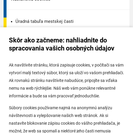
Úradná tabuľa mestskej časti
Úradná tabuľa - životné prostredie
Skôr ako začneme: nahliadnite do
Úradná tabuľa stavebného úradu
spracovania vašich osobných údajov
Digitálne mesto
Ak navštívite stránku, ktorá zapisuje cookies, v počítači sa vám
vytvorí malý textový súbor, ktorý sa uloží vo vašom prehliadači.
Potrebujem vybaviť
Ak rovnakú stránku navštívite nabudúce, pripojíte sa vďaka
nemu na web rýchlejšie. Náš web vám ponúkne relevantné
Samospráva
informácie a bude sa vám pracovať jednoduchšie.
Miestny úrad
Súbory cookies používame najmä na anonymnú analýzu
O Lamači
návštevnosti a vylepšovanie našich web stránok. Ak si
nastavíte blokovanie zápisu cookies do vášho prehliadača, je
možné, že web sa spomalí a niektoré jeho časti nemusia