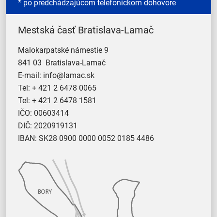
* po predchádzajúcom telefonickom dohovore
Mestská časť Bratislava-Lamač
Malokarpatské námestie 9
841 03 Bratislava-Lamač
E-mail:
info@lamac.sk
Tel:
+ 421 2 6478 0065
Tel:
+ 421 2 6478 1581
IČO: 00603414
DIČ: 2020919131
IBAN: SK28 0900 0000 0052 0185 4486