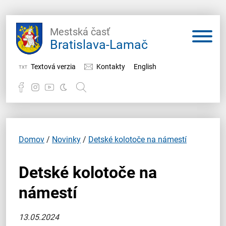
Mestská časť
Bratislava-Lamač
Textová verzia
Kontakty
English
Potrebujem vybaviť
Samospráva
Domov
/
Novinky
/
Detské kolotoče na námestí
Miestny úrad
Detské kolotoče na
O Lamači
námestí
13.05.2024