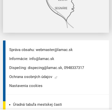
Správa obsahu:
webmaster@lamac.sk
Informácie:
info@lamac.sk
Dispečing:
dispecing@lamac.sk,
0948337317
Ochrana osobných údajov
Nastavenia cookies
Úradná tabuľa mestskej časti