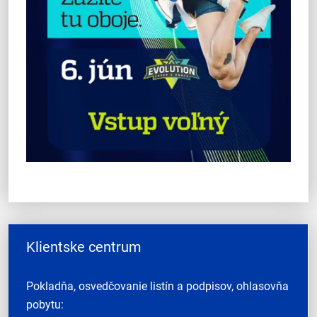
Klientske centrum
Pokladňa, osvedčovanie listín a podpisov, ohlasovňa
pobytu: