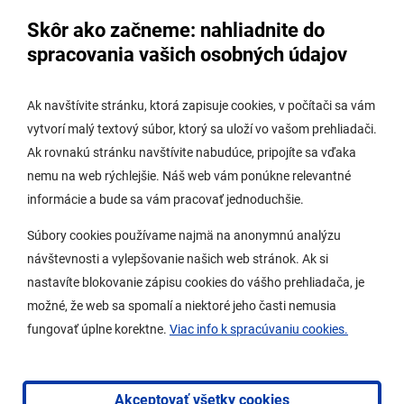
Úradná tabuľa - životné prostredie
Skôr ako začneme: nahliadnite do
Úradná tabuľa stavebného úradu
spracovania vašich osobných údajov
Digitálne mesto
Ak navštívite stránku, ktorá zapisuje cookies, v počítači sa vám
vytvorí malý textový súbor, ktorý sa uloží vo vašom prehliadači.
Potrebujem vybaviť
Ak rovnakú stránku navštívite nabudúce, pripojíte sa vďaka
nemu na web rýchlejšie. Náš web vám ponúkne relevantné
Samospráva
informácie a bude sa vám pracovať jednoduchšie.
Miestny úrad
Súbory cookies používame najmä na anonymnú analýzu
O Lamači
návštevnosti a vylepšovanie našich web stránok. Ak si
nastavíte blokovanie zápisu cookies do vášho prehliadača, je
možné, že web sa spomalí a niektoré jeho časti nemusia
Mobilná aplikácia
fungovať úplne korektne.
Viac info k spracúvaniu cookies.
Aktuality
Kontakty
Akceptovať všetky cookies