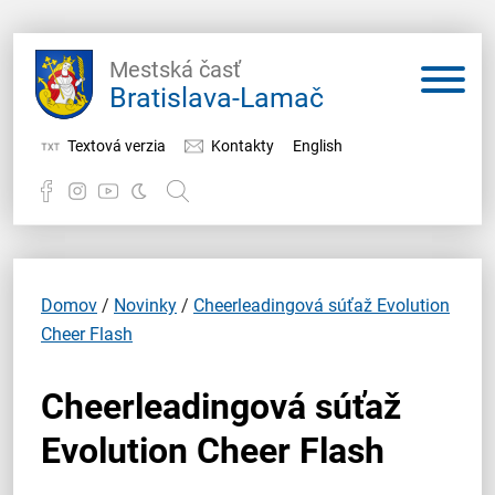
Mestská časť
Bratislava-Lamač
Textová verzia
Kontakty
English
Potrebujem vybaviť
Samospráva
Domov
/
Novinky
/
Cheerleadingová súťaž Evolution
Cheer Flash
Miestny úrad
Cheerleadingová súťaž
O Lamači
Evolution Cheer Flash