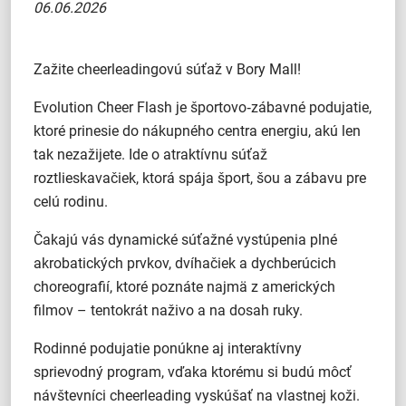
06.06.2026
Zažite cheerleadingovú súťaž v Bory Mall!
Evolution Cheer Flash je športovo‑zábavné podujatie,
ktoré prinesie do nákupného centra energiu, akú len
tak nezažijete. Ide o atraktívnu súťaž
roztlieskavačiek, ktorá spája šport, šou a zábavu pre
celú rodinu.
Čakajú vás dynamické súťažné vystúpenia plné
akrobatických prvkov, dvíhačiek a dychberúcich
choreografií, ktoré poznáte najmä z amerických
filmov – tentokrát naživo a na dosah ruky.
Rodinné podujatie ponúkne aj interaktívny
sprievodný program, vďaka ktorému si budú môcť
návštevníci cheerleading vyskúšať na vlastnej koži.