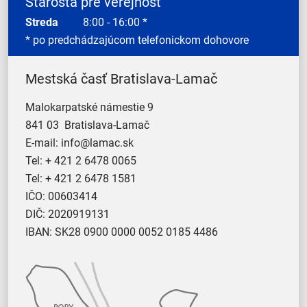
Starosta pre verejnosť
Streda
8:00 - 16:00 *
* po predchádzajúcom telefonickom dohovore
Mestská časť Bratislava-Lamač
Malokarpatské námestie 9
841 03 Bratislava-Lamač
E-mail:
info@lamac.sk
Tel:
+ 421 2 6478 0065
Tel:
+ 421 2 6478 1581
IČO: 00603414
DIČ: 2020919131
IBAN: SK28 0900 0000 0052 0185 4486