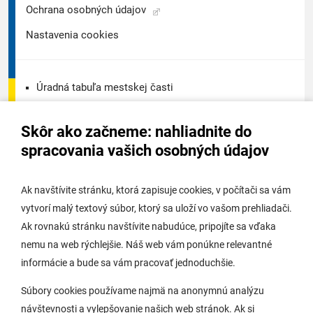
Ochrana osobných údajov
Nastavenia cookies
Úradná tabuľa mestskej časti
Úradná tabuľa - životné prostredie
Skôr ako začneme: nahliadnite do
Úradná tabuľa stavebného úradu
spracovania vašich osobných údajov
Digitálne mesto
Ak navštívite stránku, ktorá zapisuje cookies, v počítači sa vám
vytvorí malý textový súbor, ktorý sa uloží vo vašom prehliadači.
Potrebujem vybaviť
Ak rovnakú stránku navštívite nabudúce, pripojíte sa vďaka
nemu na web rýchlejšie. Náš web vám ponúkne relevantné
Samospráva
informácie a bude sa vám pracovať jednoduchšie.
Miestny úrad
Súbory cookies používame najmä na anonymnú analýzu
O Lamači
návštevnosti a vylepšovanie našich web stránok. Ak si