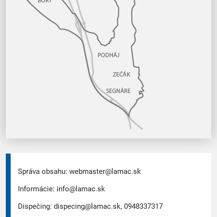
Správa obsahu:
webmaster@lamac.sk
Informácie:
info@lamac.sk
Dispečing:
dispecing@lamac.sk,
0948337317