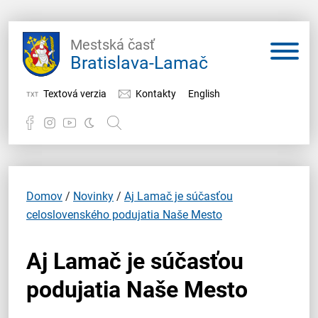
Mestská časť
Bratislava-Lamač
Textová verzia
Kontakty
English
Potrebujem vybaviť
Samospráva
Domov
/
Novinky
/
Aj Lamač je súčasťou
celoslovenského podujatia Naše Mesto
Miestny úrad
Aj Lamač je súčasťou
O Lamači
podujatia Naše Mesto