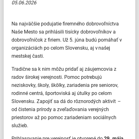
05.06.2026
Na najväčšie podujatie firemného dobrovoľníctva
Naše Mesto sa prihlásili tisícky dobrovoľníkov a
dobrovoľníčok z firiem. Už 5. júna budú pomáhať v
organizáciách po celom Slovensku, aj v našej
mestskej časti.
Tradične sa k nim môžu pridať aj záujemcovia z
radov širokej verejnosti. Pomoc potrebujú
neziskovky, školy, škôlky, zariadenia pre seniorov,
rodinné centrá, športoviská aj útulky po celom
Slovensku. Zapojiť sa dá do rôznorodých aktivít –
od čistenia prírody a zveľaďovania verejných
priestorov až po pomoc zariadeniam sociálnych
služieb.
Prihlasovanie pre verejnosť je otvorené do
29. mája