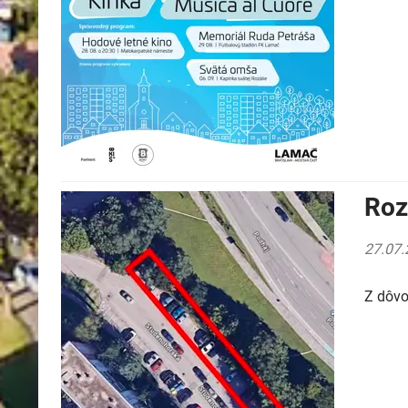
Roz
27.07.
Z dôvo