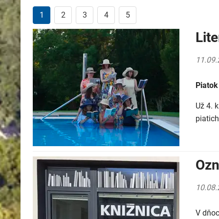
1
2
3
4
5
Lit
11.09.
Piatok
Už 4. 
piatic
Ozn
10.08.
V dňoc