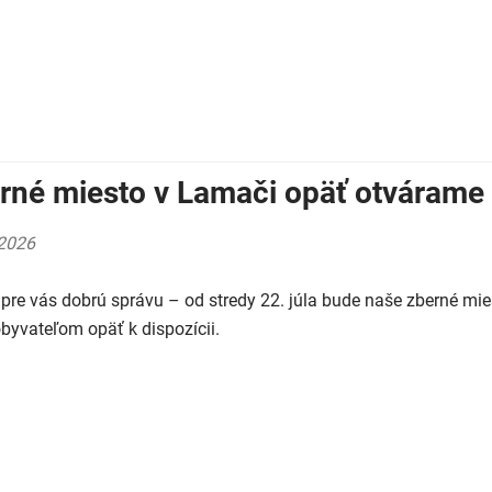
rné miesto v Lamači opäť otvárame o
2026
re vás dobrú správu – od stredy 22. júla bude naše zberné mi
byvateľom opäť k dispozícii.