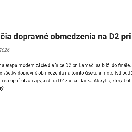
čia dopravné obmedzenia na D2 pri
2026
na etapa modernizácie diaľnice D2 pri Lamači sa blíži do finále
é všetky dopravné obmedzenia na tomto úseku a motoristi budú
ň sa opäť otvorí aj vjazd na D2 z ulice Janka Alexyho, ktorý b
tý.