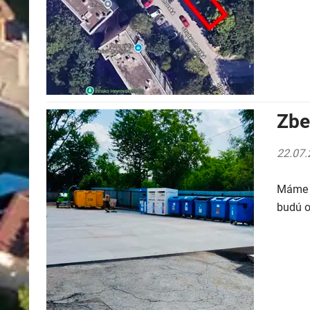
Zbe
22.07.
Máme p
budú o