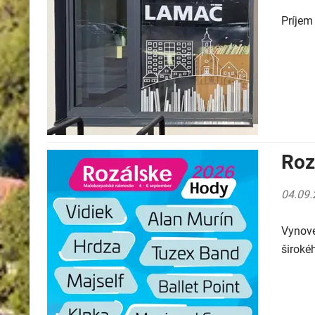
Príjem
Roz
04.09.
Vynove
široké