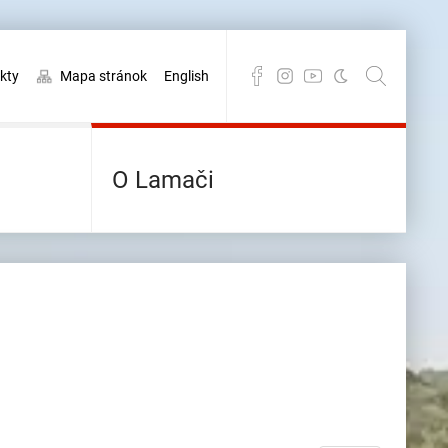
kty
Mapa stránok
English
O Lamači