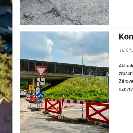
Kon
16.07.
Aktuál
zrušen
Zárove
uzavre