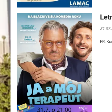
Let
31.07.
FR, K