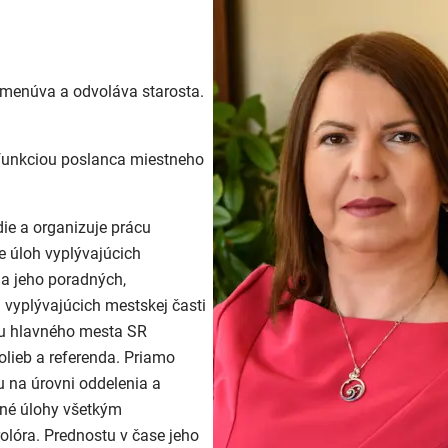
ymenúva a odvoláva starosta.
 funkciou poslanca miestneho
die a organizuje prácu
e úloh vyplývajúcich
 a jeho poradných,
 vyplývajúcich mestskej časti
tu hlavného mesta SR
olieb a referenda. Priamo
 na úrovni oddelenia a
vné úlohy všetkým
lóra. Prednostu v čase jeho