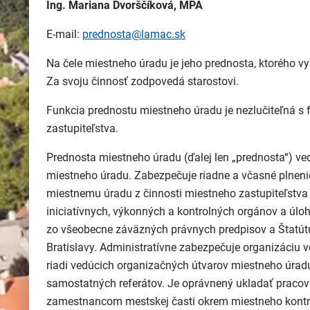
Ing. Mariana Dvorščíková, MPA
E-mail:
prednosta@lamac.sk
Na čele miestneho úradu je jeho prednosta, ktorého v
Za svoju činnosť zodpovedá starostovi.
Funkcia prednostu miestneho úradu je nezlučiteľná s
zastupiteľstva.
Prednosta miestneho úradu (ďalej len „prednosta“) ve
miestneho úradu. Zabezpečuje riadne a včasné plneni
miestnemu úradu z činnosti miestneho zastupiteľstva
iniciatívnych, výkonných a kontrolných orgánov a úloh
zo všeobecne záväzných právnych predpisov a Štatú
Bratislavy. Administratívne zabezpečuje organizáciu v
riadi vedúcich organizačných útvarov miestneho úradu
samostatných referátov. Je oprávnený ukladať praco
zamestnancom mestskej časti okrem miestneho kontro