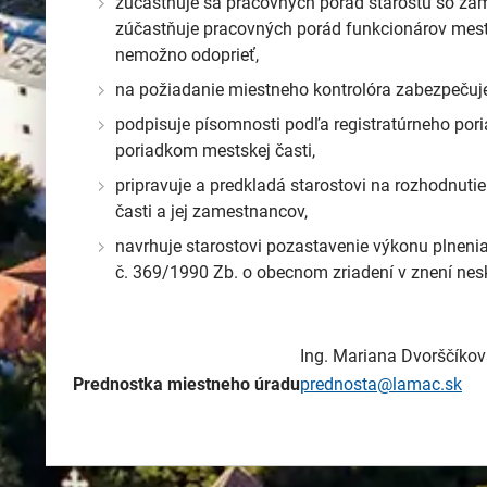
zúčastňuje sa pracovných porád starostu so za
zúčastňuje pracovných porád funkcionárov mest
nemožno odoprieť,
na požiadanie miestneho kontrolóra zabezpečuje
podpisuje písomnosti podľa registratúrneho po
poriadkom mestskej časti,
pripravuje a predkladá starostovi na rozhodnut
časti a jej zamestnancov,
navrhuje starostovi pozastavenie výkonu plnen
č. 369/1990 Zb. o obecnom zriadení v znení nes
Ing. Mariana Dvorščíko
Prednostka miestneho úradu
prednosta@lamac.sk