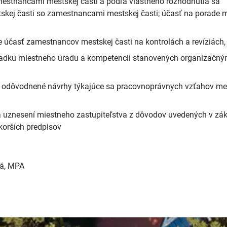
mestnancami mestskej časti a podľa vlastného rozhodnutia sa
skej časti so zamestnancami mestskej časti; účasť na porade 
 účasť zamestnancov mestskej časti na kontrolách a revíziách,
riadku miestneho úradu a kompetencií stanovených organizačn
ie odôvodnené návrhy týkajúce sa pracovnoprávnych vzťahov me
ia uznesení miestneho zastupiteľstva z dôvodov uvedených v z
korších predpisov
vá, MPA