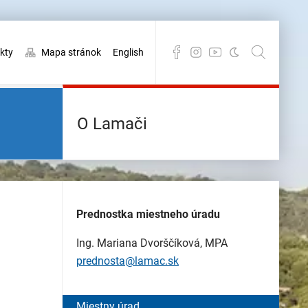
kty
Mapa stránok
English
O Lamači
Prednostka miestneho úradu
Ing. Mariana Dvorščíková, MPA
prednosta@lamac.sk
Miestny úrad