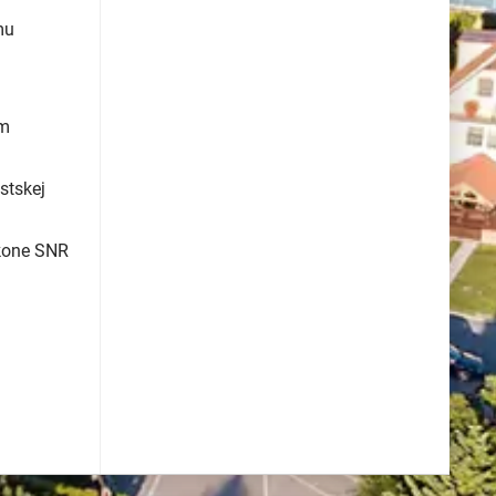
mu
ým
stskej
ákone SNR