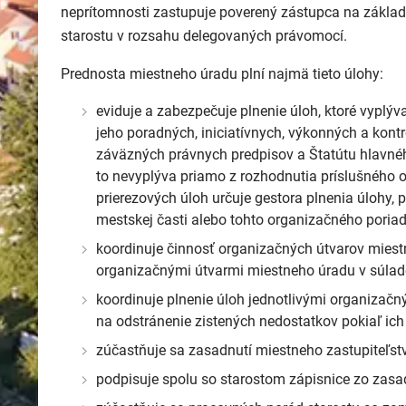
neprítomnosti zastupuje poverený zástupca na zákla
starostu v rozsahu delegovaných právomocí.
Prednosta miestneho úradu plní najmä tieto úlohy:
eviduje a zabezpečuje plnenie úloh, ktoré vyplýv
jeho poradných, iniciatívnych, výkonných a kont
záväzných právnych predpisov a Štatútu hlavného
to nevyplýva priamo z rozhodnutia príslušného o
prierezových úloh určuje gestora plnenia úlohy,
mestskej časti alebo tohto organizačného poriad
koordinuje činnosť organizačných útvarov mies
organizačnými útvarmi miestneho úradu v súla
koordinuje plnenie úloh jednotlivými organizačn
na odstránenie zistených nedostatkov pokiaľ ich 
zúčastňuje sa zasadnutí miestneho zastupiteľst
podpisuje spolu so starostom zápisnice zo zasa