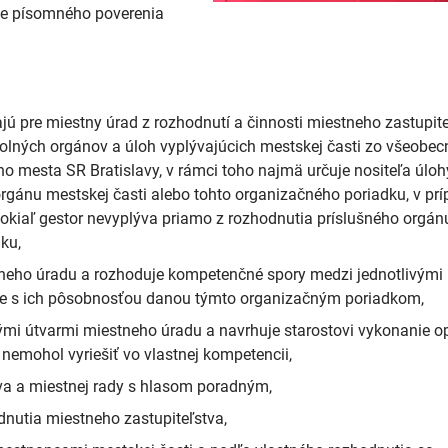
de písomného poverenia
ajú pre miestny úrad z rozhodnutí a činnosti miestneho zastupit
rolných orgánov a úloh vyplývajúcich mestskej časti zo všeobec
 mesta SR Bratislavy, v rámci toho najmä určuje nositeľa úlohy
rgánu mestskej časti alebo tohto organizačného poriadku, v pr
 pokiaľ gestor nevyplýva priamo z rozhodnutia príslušného orgán
ku,
tneho úradu a rozhoduje kompetenčné spory medzi jednotlivými
de s ich pôsobnosťou danou týmto organizačným poriadkom,
ými útvarmi miestneho úradu a navrhuje starostovi vykonanie o
nemohol vyriešiť vo vlastnej kompetencii,
va a miestnej rady s hlasom poradným,
dnutia miestneho zastupiteľstva,