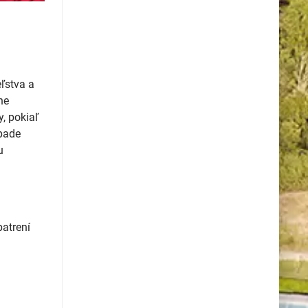
eľstva a
ne
, pokiaľ
ípade
u
patrení