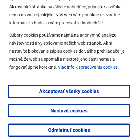
Potrebujem vybaviť
Ak rovnakú stránku navštívite nabudúce, pripojíte sa vďaka
nemu na web rýchlejšie. Náš web vám ponúkne relevantné
Samospráva
informácie a bude sa vám pracovať jednoduchšie.
Miestny úrad
Súbory cookies používame najmä na anonymnú analýzu
O Lamači
návštevnosti a vylepšovanie našich web stránok. Ak si
nastavíte blokovanie zápisu cookies do vášho prehliadača, je
možné, že web sa spomalí a niektoré jeho časti nemusia
Mobilná aplikácia
fungovať úplne korektne.
Viac info k spracúvaniu cookies.
Aktuality
Kontakty
Akceptovať všetky cookies
Vyhlásenie o prístupnosti
Nastaviť cookies
2026 © Mestská časť Bratislava-Lamač
|
Tvorba web
stránok
a
redakčný systém
od
AlejTech, spol. s r.o.
Odmietnuť cookies