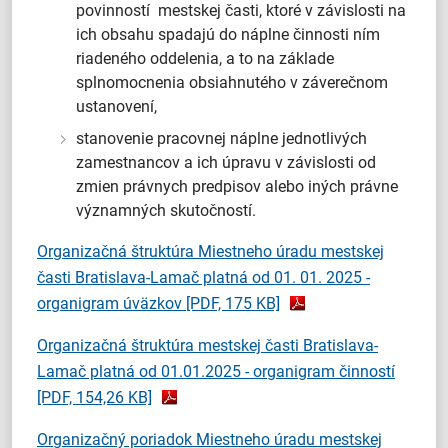
povinností mestskej časti, ktoré v závislosti na
ich obsahu spadajú do náplne činnosti ním
riadeného oddelenia, a to na základe
splnomocnenia obsiahnutého v záverečnom
ustanovení,
stanovenie pracovnej náplne jednotlivých
zamestnancov a ich úpravu v závislosti od
zmien právnych predpisov alebo iných právne
významných skutočností.
Organizačná štruktúra Miestneho úradu mestskej
časti Bratislava-Lamač platná od 01. 01. 2025 -
organigram úväzkov
[PDF, 175 KB]
Organizačná štruktúra mestskej časti Bratislava-
Lamač platná od 01.01.2025 - organigram činností
[PDF, 154,26 KB]
Organizačný poriadok Miestneho úradu mestskej