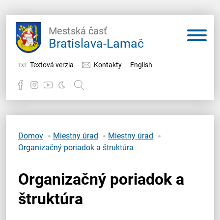
Mestská časť
Bratislava-Lamač
Textová verzia
Kontakty
English
Potrebujem vybaviť
Samospráva
Domov
Miestny úrad
Miestny úrad
Organizačný poriadok a štruktúra
Miestny úrad
Organizačný poriadok a
O Lamači
štruktúra