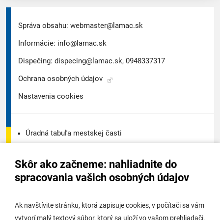
Správa obsahu:
webmaster@lamac.sk
Informácie:
info@lamac.sk
Dispečing:
dispecing@lamac.sk,
0948337317
Ochrana osobných údajov
Nastavenia cookies
Úradná tabuľa mestskej časti
Úradná tabuľa - životné prostredie
Skôr ako začneme: nahliadnite do
Úradná tabuľa stavebného úradu
spracovania vašich osobných údajov
Digitálne mesto
Ak navštívite stránku, ktorá zapisuje cookies, v počítači sa vám
vytvorí malý textový súbor, ktorý sa uloží vo vašom prehliadači.