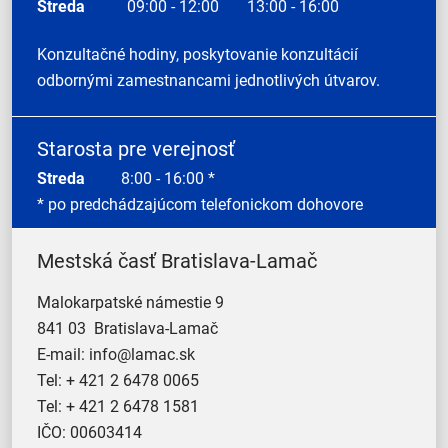
Streda
09:00 - 12:00
13:00 - 16:00
Konzultačné hodiny, poskytovanie konzultácií
odbornými zamestnancami jednotlivých útvarov.
Starosta pre verejnosť
Streda
8:00 - 16:00 *
* po predchádzajúcom telefonickom dohovore
Mestská časť Bratislava-Lamač
Malokarpatské námestie 9
841 03 Bratislava-Lamač
E-mail:
info@lamac.sk
Tel:
+ 421 2 6478 0065
Tel:
+ 421 2 6478 1581
IČO: 00603414